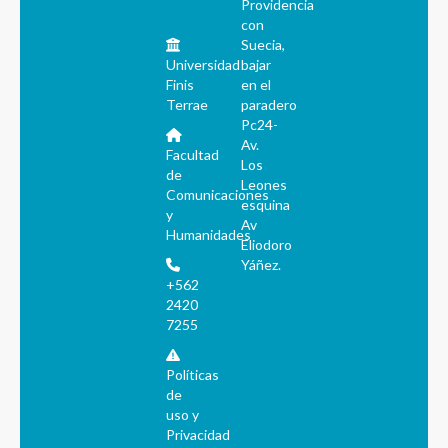
Providencia
con
Suecia,
Universidad
bajar
Finis
en el
Terrae
paradero
Pc24-
Av.
Facultad
Los
de
Leones
Comunicaciones
esquina
y
Av
Humanidades
Eliodoro
Yáñez.
+562
2420
7255
Políticas
de
uso y
Privacidad