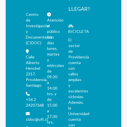
LLEGAR?
Centro
de
Atención
Investigación
al
y
público
BICICLETA
Documentación
los
El
(CIDOC)
días
sector
lunes,
de
martes
Calle
Providencia
y
Alberto
cuenta
miércoles
Henckel
con
de
2317,
calles
09:30
Providencia,
amplias
a
Santiago
y
14:00
excelentes
hrs. y
ciclovías.
+56 2
de
Además,
24207368
15:00
la
a
Universidad
17:30
cidoc@uft.cl
cuenta
hrs.
con