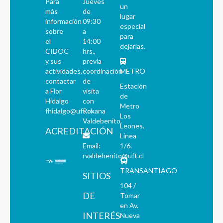
Para
Jueves
un
más
de
lugar
información
09:30
especial
sobre
a
para
el
14:00
dejarlas.
CIDOC
hrs.,
y sus
previa
actividades,
coordinación
METRO
contactar
de
Estación
a Flor
visita
de
Hidalgo
con
Metro
fhidalgo@uft.cl
Roxana
Los
Valdebenito.
Leones.
ACREDITACIÓN
Línea
Email:
1/6.
rvaldebenito@uft.cl
TRANSANTIAGO
SITIOS
104 /
DE
Tomar
en Av.
INTERÉS
Nueva