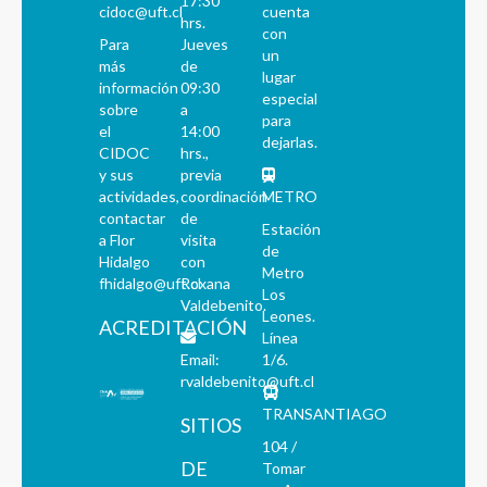
17:30
cidoc@uft.cl
cuenta
hrs.
con
Para
Jueves
un
más
de
lugar
información
09:30
especial
sobre
a
para
el
14:00
dejarlas.
CIDOC
hrs.,
y sus
previa
actividades,
coordinación
METRO
contactar
de
Estación
a Flor
visita
de
Hidalgo
con
Metro
fhidalgo@uft.cl
Roxana
Los
Valdebenito.
Leones.
ACREDITACIÓN
Línea
Email:
1/6.
rvaldebenito@uft.cl
TRANSANTIAGO
SITIOS
104 /
DE
Tomar