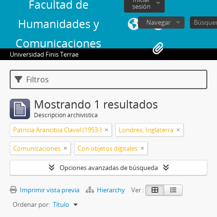
Facultad de
sesión
Humanidades y
Navegar
Comunicaciones
Universidad Finis Terrae
Filtros
Mostrando 1 resultados
Descripción archivística
Patricia Arancibia Clavel (1953-)
Londres, Inglaterra
Comunicaciones
Con objetos digitales
Opciones avanzadas de búsqueda
Imprimir vista previa
Hierarchy
Ver :
Ordenar por:
Título