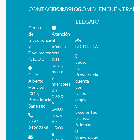
CONTÁCTANOS
HORARIOS
¿CÓMO
ENCUÉNTRAN
LLEGAR?
Centro
de
Atención
Investigación
al
y
público
BICICLETA
Documentación
los
El
(CIDOC)
días
sector
lunes,
de
martes
Calle
Providencia
y
Alberto
cuenta
miércoles
Henckel
con
de
2317,
calles
09:30
Providencia,
amplias
a
Santiago
y
14:00
excelentes
hrs. y
ciclovías.
+56 2
de
Además,
24207368
15:00
la
a
Universidad