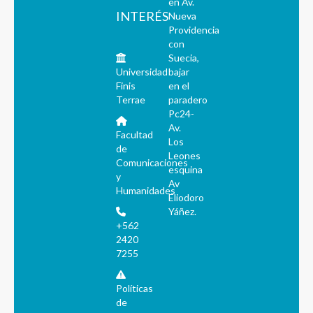
en Av.
INTERÉS
Nueva
Providencia
con
Suecia,
Universidad
bajar
Finis
en el
Terrae
paradero
Pc24-
Av.
Facultad
Los
de
Leones
Comunicaciones
esquina
y
Av
Humanidades
Eliodoro
Yáñez.
+562
2420
7255
Políticas
de