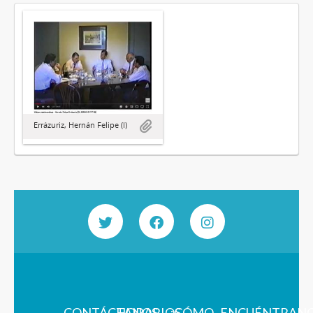
Errázuriz, Hernán Felipe (I)
CONTÁCTANOS
HORARIOS
¿CÓMO
ENCUÉNTRAN