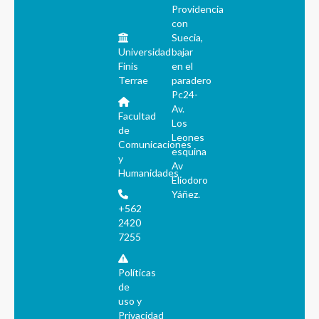
Providencia
con
Suecia,
Universidad
bajar
Finis
en el
Terrae
paradero
Pc24-
Av.
Facultad
Los
de
Leones
Comunicaciones
esquina
y
Av
Humanidades
Eliodoro
Yáñez.
+562
2420
7255
Políticas
de
uso y
Privacidad