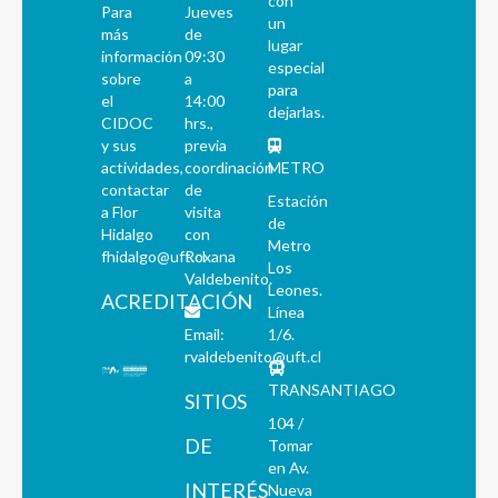
con
Para
Jueves
un
más
de
lugar
información
09:30
especial
sobre
a
para
el
14:00
dejarlas.
CIDOC
hrs.,
y sus
previa
actividades,
coordinación
METRO
contactar
de
Estación
a Flor
visita
de
Hidalgo
con
Metro
fhidalgo@uft.cl
Roxana
Los
Valdebenito.
Leones.
ACREDITACIÓN
Línea
Email:
1/6.
rvaldebenito@uft.cl
TRANSANTIAGO
SITIOS
104 /
DE
Tomar
en Av.
INTERÉS
Nueva