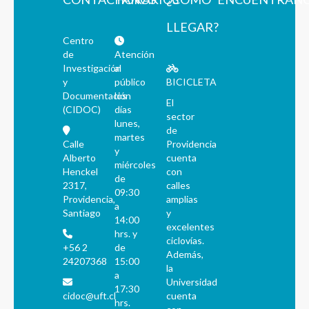
LLEGAR?
Centro
de
Atención
Investigación
al
y
público
BICICLETA
Documentación
los
El
(CIDOC)
días
sector
lunes,
de
martes
Calle
Providencia
y
Alberto
cuenta
miércoles
Henckel
con
de
2317,
calles
09:30
Providencia,
amplias
a
Santiago
y
14:00
excelentes
hrs. y
ciclovías.
+56 2
de
Además,
24207368
15:00
la
a
Universidad
17:30
cidoc@uft.cl
cuenta
hrs.