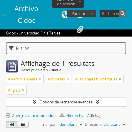
de session
Archivo
Parcourir
Cidoc
Cidoc - Universidad Finis Terrae
Filtres
Affichage de 1 résultats
Description archivistique
Álvaro Vial Gaete
empresas
Avec objets numériques
Anglais
Options de recherche avancée
Aperçu avant impression
Hierarchy
Affichage :
Trier par:
Identifiant
Direction:
Croissant