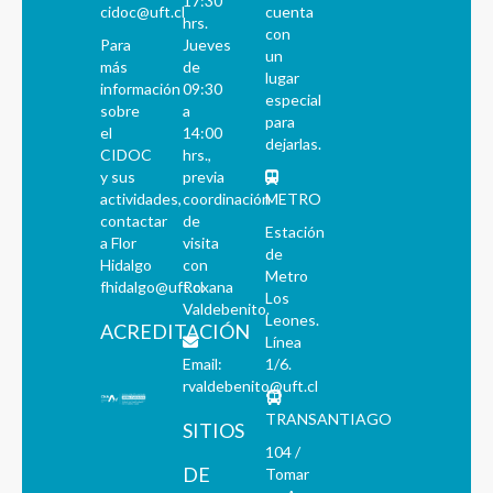
17:30
cidoc@uft.cl
cuenta
hrs.
con
Para
Jueves
un
más
de
lugar
información
09:30
especial
sobre
a
para
el
14:00
dejarlas.
CIDOC
hrs.,
y sus
previa
actividades,
coordinación
METRO
contactar
de
Estación
a Flor
visita
de
Hidalgo
con
Metro
fhidalgo@uft.cl
Roxana
Los
Valdebenito.
Leones.
ACREDITACIÓN
Línea
Email:
1/6.
rvaldebenito@uft.cl
TRANSANTIAGO
SITIOS
104 /
DE
Tomar