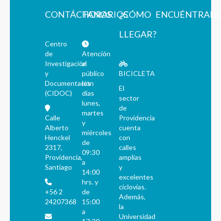
CONTÁCTANOS
HORARIOS
¿CÓMO
ENCUÉNTRAN
LLEGAR?
Centro
de
Atención
Investigación
al
y
público
BICICLETA
Documentación
los
El
(CIDOC)
días
sector
lunes,
de
martes
Calle
Providencia
y
Alberto
cuenta
miércoles
Henckel
con
de
2317,
calles
09:30
Providencia,
amplias
a
Santiago
y
14:00
excelentes
hrs. y
ciclovías.
+56 2
de
Además,
24207368
15:00
la
a
Universidad