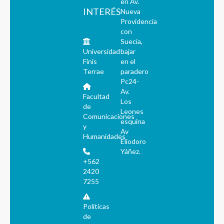
en Av.
INTERÉS
Nueva
Providencia
con
Suecia,
Universidad
bajar
Finis
en el
Terrae
paradero
Pc24-
Av.
Facultad
Los
de
Leones
Comunicaciones
esquina
y
Av
Humanidades
Eliodoro
Yáñez.
+562
2420
7255
Políticas
de