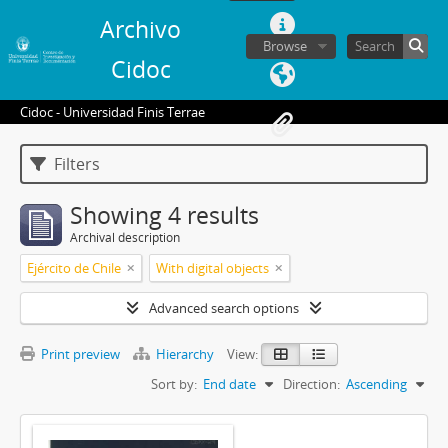
Archivo
Browse
Cidoc
Cidoc - Universidad Finis Terrae
Filters
Showing 4 results
Archival description
Ejército de Chile
With digital objects
Advanced search options
Print preview
Hierarchy
View:
Sort by:
End date
Direction:
Ascending