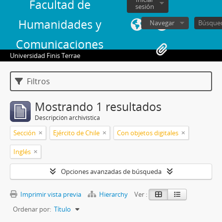
Facultad de
sesión
Humanidades y
Navegar
Comunicaciones
Universidad Finis Terrae
Filtros
Mostrando 1 resultados
Descripción archivística
Sección
Ejército de Chile
Con objetos digitales
Inglés
Opciones avanzadas de búsqueda
Imprimir vista previa
Hierarchy
Ver :
Ordenar por:
Título