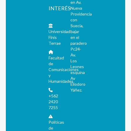
en Av.
INTERÉS
Nueva
Providencia
con
Suecia,
Universidad
bajar
Finis
en el
Terrae
paradero
Pc24-
Av.
Facultad
Los
de
Leones
Comunicaciones
esquina
y
Av
Humanidades
Eliodoro
Yáñez.
+562
2420
7255
Políticas
de