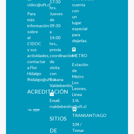
17:30
cidoc@uft.cl
cuenta
hrs.
con
Para
Jueves
un
más
de
lugar
información
09:30
especial
sobre
a
para
el
14:00
dejarlas.
CIDOC
hrs.,
y sus
previa
actividades,
coordinación
METRO
contactar
de
Estación
a Flor
visita
de
Hidalgo
con
Metro
fhidalgo@uft.cl
Roxana
Los
Valdebenito.
Leones.
ACREDITACIÓN
Línea
Email:
1/6.
rvaldebenito@uft.cl
TRANSANTIAGO
SITIOS
104 /
DE
Tomar