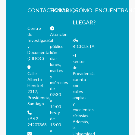
CONTÁCTANOS
HORARIOS
¿CÓMO
ENCUÉNTRAN
LLEGAR?
Centro
de
Atención
Investigación
al
y
público
BICICLETA
Documentación
los
El
(CIDOC)
días
sector
lunes,
de
martes
Calle
Providencia
y
Alberto
cuenta
miércoles
Henckel
con
de
2317,
calles
09:30
Providencia,
amplias
a
Santiago
y
14:00
excelentes
hrs. y
ciclovías.
+56 2
de
Además,
24207368
15:00
la
a
Universidad