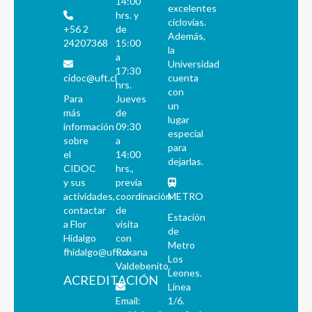
14:00
excelentes
hrs. y
ciclovías.
+56 2
de
Además,
24207368
15:00
la
a
Universidad
17:30
cidoc@uft.cl
cuenta
hrs.
con
Para
Jueves
un
más
de
lugar
información
09:30
especial
sobre
a
para
el
14:00
dejarlas.
CIDOC
hrs.,
y sus
previa
actividades,
coordinación
METRO
contactar
de
Estación
a Flor
visita
de
Hidalgo
con
Metro
fhidalgo@uft.cl
Roxana
Los
Valdebenito.
Leones.
ACREDITACIÓN
Línea
Email:
1/6.