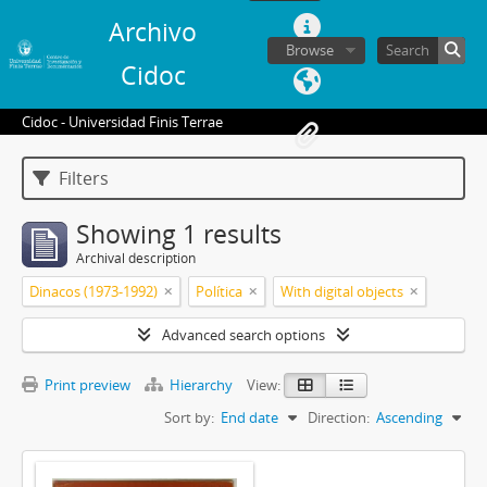
Archivo
Browse
Cidoc
Cidoc - Universidad Finis Terrae
Filters
Showing 1 results
Archival description
Dinacos (1973-1992)
Política
With digital objects
Advanced search options
Print preview
Hierarchy
View:
Sort by:
End date
Direction:
Ascending