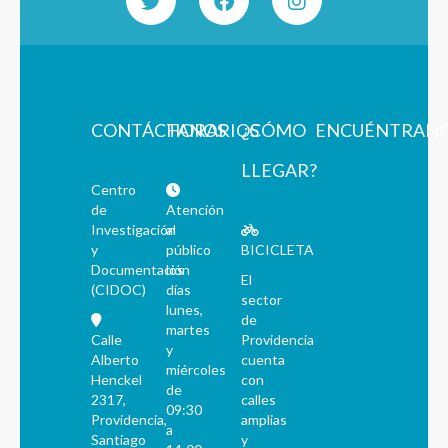
CONTÁCTANOS
HORARIOS
¿CÓMO
ENCUÉNTRAN
LLEGAR?
Centro
de
Atención
Investigación
al
y
público
BICICLETA
Documentación
los
El
(CIDOC)
días
sector
lunes,
de
martes
Calle
Providencia
y
Alberto
cuenta
miércoles
Henckel
con
de
2317,
calles
09:30
Providencia,
amplias
a
Santiago
y