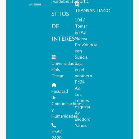
rvaldebenito@uft.cl
TRANSANTIAGO
SITIOS
104 /
DE
Tomar
en Av.
INTERÉS
Nueva
Providencia
con
Suecia,
Universidad
bajar
Finis
en el
Terrae
paradero
Pc24-
Av.
Facultad
Los
de
Leones
Comunicaciones
esquina
y
Av
Humanidades
Eliodoro
Yáñez.
+562
2420