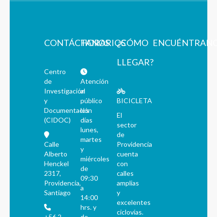
CONTÁCTANOS
HORARIOS
¿CÓMO
ENCUÉNTRAN
LLEGAR?
Centro
de
Atención
Investigación
al
y
público
BICICLETA
Documentación
los
El
(CIDOC)
días
sector
lunes,
de
martes
Calle
Providencia
y
Alberto
cuenta
miércoles
Henckel
con
de
2317,
calles
09:30
Providencia,
amplias
a
Santiago
y
14:00
excelentes
hrs. y
ciclovías.
+56 2
de