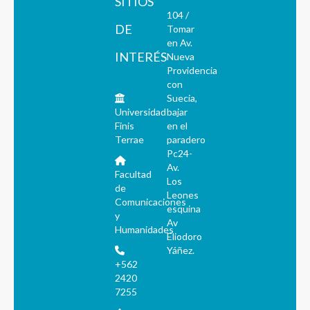
SITIOS
104 /
DE
Tomar
en Av.
INTERÉS
Nueva
Providencia
con
Suecia,
Universidad
bajar
Finis
en el
Terrae
paradero
Pc24-
Av.
Facultad
Los
de
Leones
Comunicaciones
esquina
y
Av
Humanidades
Eliodoro
Yáñez.
+562
2420
7255