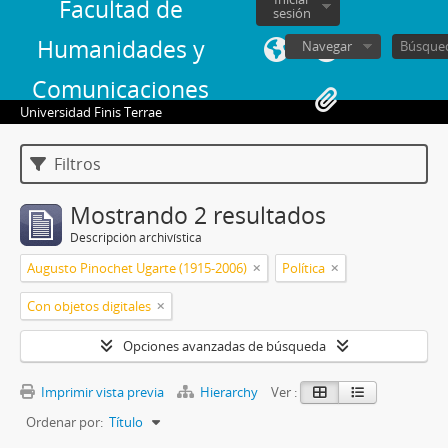
Facultad de
sesión
Humanidades y
Navegar
Comunicaciones
Universidad Finis Terrae
Filtros
Mostrando 2 resultados
Descripción archivística
Augusto Pinochet Ugarte (1915-2006)
Política
Con objetos digitales
Opciones avanzadas de búsqueda
Imprimir vista previa
Hierarchy
Ver :
Ordenar por:
Título