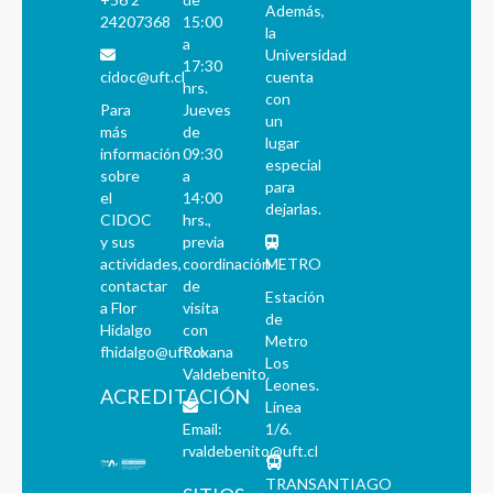
Además,
24207368
15:00
la
a
Universidad
17:30
cidoc@uft.cl
cuenta
hrs.
con
Para
Jueves
un
más
de
lugar
información
09:30
especial
sobre
a
para
el
14:00
dejarlas.
CIDOC
hrs.,
y sus
previa
actividades,
coordinación
METRO
contactar
de
Estación
a Flor
visita
de
Hidalgo
con
Metro
fhidalgo@uft.cl
Roxana
Los
Valdebenito.
Leones.
ACREDITACIÓN
Línea
Email:
1/6.
rvaldebenito@uft.cl
TRANSANTIAGO