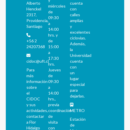
y
Alberto
cuenta
miércoles
Henckel
con
de
2317,
calles
09:30
Providencia,
amplias
a
Santiago
y
14:00
excelentes
hrs. y
ciclovías.
+56 2
de
Además,
24207368
15:00
la
a
Universidad
17:30
cidoc@uft.cl
cuenta
hrs.
con
Para
Jueves
un
más
de
lugar
información
09:30
especial
sobre
a
para
el
14:00
dejarlas.
CIDOC
hrs.,
y sus
previa
actividades,
coordinación
METRO
contactar
de
Estación
a Flor
visita
de
Hidalgo
con