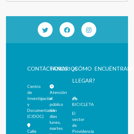
CONTÁCTANOS
HORARIOS
¿CÓMO
ENCUÉNTRAN
LLEGAR?
Centro
de
Atención
Investigación
al
y
público
BICICLETA
Documentación
los
El
(CIDOC)
días
sector
lunes,
de
martes
Calle
Providencia