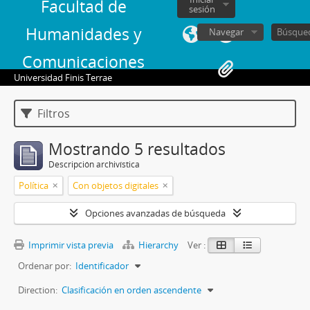
Facultad de
sesión
Humanidades y
Navegar
Comunicaciones
Universidad Finis Terrae
Filtros
Mostrando 5 resultados
Descripción archivística
Política
Con objetos digitales
Opciones avanzadas de búsqueda
Imprimir vista previa
Hierarchy
Ver :
Ordenar por:
Identificador
Direction:
Clasificación en orden ascendente