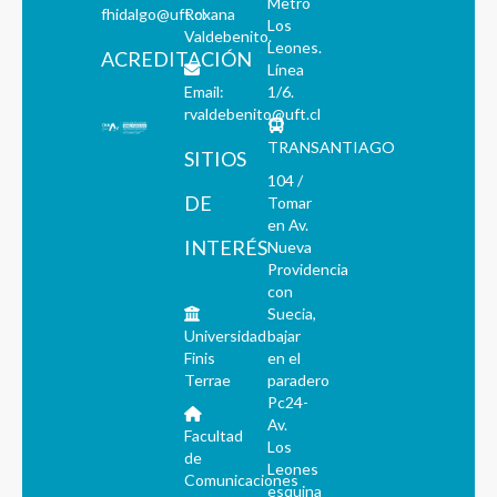
Metro
fhidalgo@uft.cl
Roxana
Los
Valdebenito.
Leones.
ACREDITACIÓN
Línea
Email:
1/6.
rvaldebenito@uft.cl
TRANSANTIAGO
SITIOS
104 /
DE
Tomar
en Av.
INTERÉS
Nueva
Providencia
con
Suecia,
Universidad
bajar
Finis
en el
Terrae
paradero
Pc24-
Av.
Facultad
Los
de
Leones
Comunicaciones
esquina