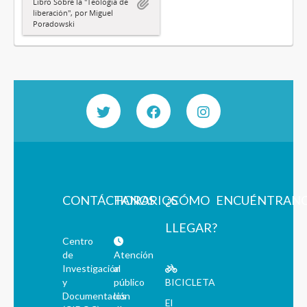
Libro Sobre la "Teología de
liberación", por Miguel
Poradowski
CONTÁCTANOS
HORARIOS
¿CÓMO
ENCUÉNTRAN
LLEGAR?
Centro
de
Atención
Investigación
al
y
público
BICICLETA
Documentación
los
El