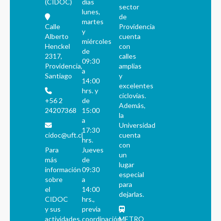
(CIDOC)
días
sector
lunes,
de
martes
Calle
Providencia
y
Alberto
cuenta
miércoles
Henckel
con
de
2317,
calles
09:30
Providencia,
amplias
a
Santiago
y
14:00
excelentes
hrs. y
ciclovías.
+56 2
de
Además,
24207368
15:00
la
a
Universidad
17:30
cidoc@uft.cl
cuenta
hrs.
con
Para
Jueves
un
más
de
lugar
información
09:30
especial
sobre
a
para
el
14:00
dejarlas.
CIDOC
hrs.,
y sus
previa
actividades,
coordinación
METRO