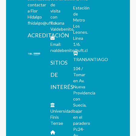
contactar
de
Estación
a Flor
visita
de
Hidalgo
con
Metro
fhidalgo@uft.cl
Roxana
Los
Valdebenito.
Leones.
ACREDITACIÓN
Línea
Email:
1/6.
rvaldebenito@uft.cl
TRANSANTIAGO
SITIOS
104 /
DE
Tomar
en Av.
INTERÉS
Nueva
Providencia
con
Suecia,
Universidad
bajar
Finis
en el
Terrae
paradero
Pc24-
Av.