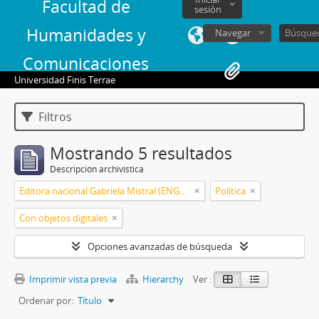
Facultad de
sesión
Humanidades y
Navegar
Comunicaciones
Universidad Finis Terrae
Filtros
Mostrando 5 resultados
Descripción archivística
Editora nacional Gabriela Mistral (ENGM) (1973-1976)
Política
Con objetos digitales
Opciones avanzadas de búsqueda
Imprimir vista previa
Hierarchy
Ver :
Ordenar por:
Título