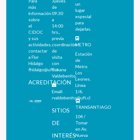
Para
Jueves
un
más
de
lugar
información
09:30
especial
sobre
a
para
el
14:00
dejarlas.
CIDOC
hrs.,
y sus
previa
actividades,
coordinación
METRO
contactar
de
Estación
a Flor
visita
de
Hidalgo
con
Metro
fhidalgo@uft.cl
Roxana
Los
Valdebenito.
Leones.
ACREDITACIÓN
Línea
Email:
1/6.
rvaldebenito@uft.cl
TRANSANTIAGO
SITIOS
104 /
DE
Tomar
en Av.
INTERÉS
Nueva