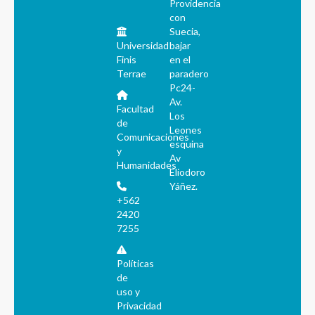
Providencia
con
Suecia,
Universidad
bajar
Finis
en el
Terrae
paradero
Pc24-
Av.
Facultad
Los
de
Leones
Comunicaciones
esquina
y
Av
Humanidades
Eliodoro
Yáñez.
+562
2420
7255
Políticas
de
uso y
Privacidad