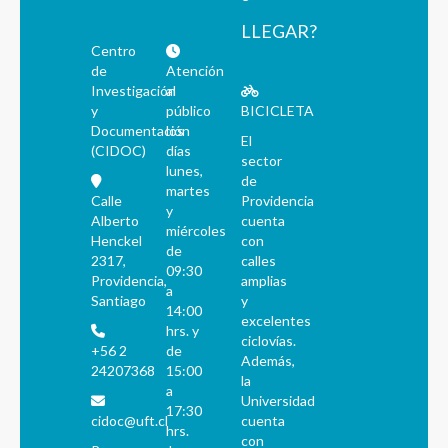
LLEGAR?
Centro
de
Atención
Investigación
al
y
público
BICICLETA
Documentación
los
El
(CIDOC)
días
sector
lunes,
de
martes
Calle
Providencia
y
Alberto
cuenta
miércoles
Henckel
con
de
2317,
calles
09:30
Providencia,
amplias
a
Santiago
y
14:00
excelentes
hrs. y
ciclovías.
+56 2
de
Además,
24207368
15:00
la
a
Universidad
17:30
cidoc@uft.cl
cuenta
hrs.
con