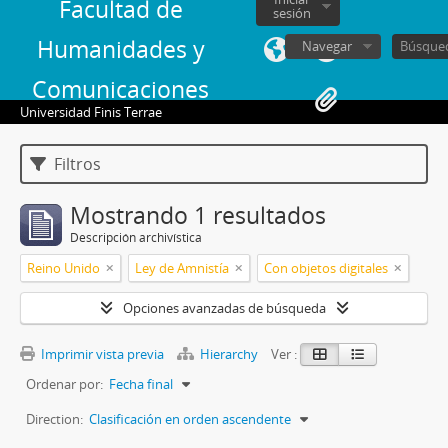
Facultad de
sesión
Humanidades y
Navegar
Comunicaciones
Universidad Finis Terrae
Filtros
Mostrando 1 resultados
Descripción archivística
Reino Unido
Ley de Amnistía
Con objetos digitales
Opciones avanzadas de búsqueda
Imprimir vista previa
Hierarchy
Ver :
Ordenar por:
Fecha final
Direction:
Clasificación en orden ascendente