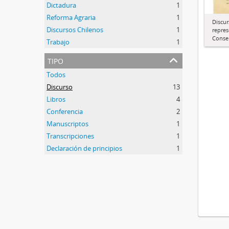
Dictadura
1
Reforma Agraria
1
Discu
Discursos Chilenos
1
repres
Conse
Trabajo
1
tipo
Todos
Discurso
13
Libros
4
Conferencia
2
Manuscriptos
1
Transcripciones
1
Declaración de principios
1