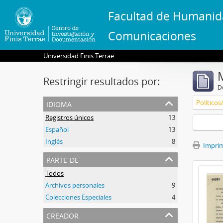
Facultad de Humanid
Comunicaciones
Universidad Finis Terrae
Restringir resultados por:
De
idioma
Políticos
Registros únicos
13
Español
13
Inglés
8
Imprimi
parte de
Todos
Archivos personales
9
Colecciones Especiales
4
creador