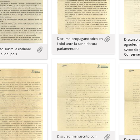
Discurso propagandístico en
Discurso 
Lolol ante la candidatura
agradecim
parlamentaria
so sobre la realidad
como diri
al del país
Conserva
Discurso manuscrito con
Discurso 