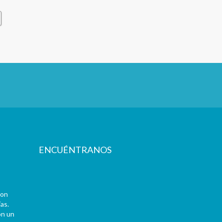
ENCUÉNTRANOS
con
as.
on un