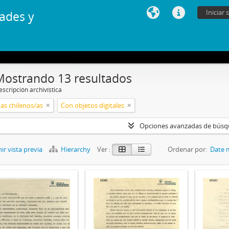
Iniciar 
ades y
Mostrando 13 resultados
scripción archivística
/as chilenos/as
Con objetos digitales
Opciones avanzadas de bús
r vista previa
Hierarchy
Ver :
Ordenar por:
Date 