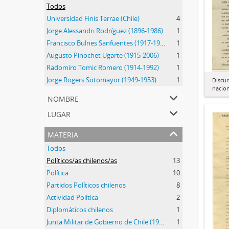
Todos
Universidad Finis Terrae (Chile)
4
Jorge Alessandri Rodríguez (1896-1986)
1
Francisco Bulnes Sanfuentes (1917-1999)
1
Augusto Pinochet Ugarte (1915-2006)
1
Radomiro Tomic Romero (1914-1992)
1
Jorge Rogers Sotomayor (1949-1953)
1
Discur
nacion
nombre
lugar
materia
Todos
Políticos/as chilenos/as
13
Política
10
Partidos Políticos chilenos
8
Actividad Política
2
Diplomáticos chilenos
1
Junta Militar de Gobierno de Chile (1973-1990)
1