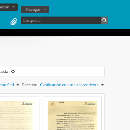
sesión
Navegar
queda
modified
Direction:
Clasificación en orden ascendente