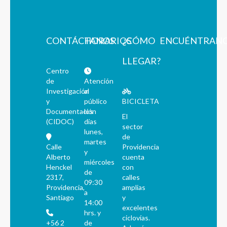
CONTÁCTANOS
HORARIOS
¿CÓMO
ENCUÉNTRAN
LLEGAR?
Centro
de
Atención
Investigación
al
y
público
BICICLETA
Documentación
los
El
(CIDOC)
días
sector
lunes,
de
martes
Calle
Providencia
y
Alberto
cuenta
miércoles
Henckel
con
de
2317,
calles
09:30
Providencia,
amplias
a
Santiago
y
14:00
excelentes
hrs. y
ciclovías.
+56 2
de