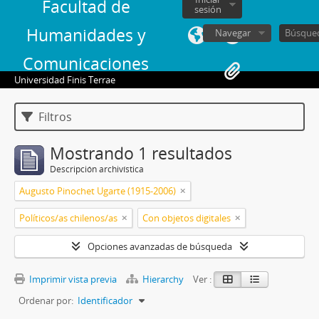
Facultad de
sesión
Humanidades y
Navegar
Comunicaciones
Universidad Finis Terrae
Filtros
Mostrando 1 resultados
Descripción archivística
Augusto Pinochet Ugarte (1915-2006)
Políticos/as chilenos/as
Con objetos digitales
Opciones avanzadas de búsqueda
Imprimir vista previa
Hierarchy
Ver :
Ordenar por:
Identificador