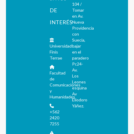
104 /
DE
Tomar
en Av.
INTERÉS
Nueva
Providencia
con
Suecia,
Universidad
bajar
Finis
en el
Terrae
paradero
Pc24-
Av.
Facultad
Los
de
Leones
Comunicaciones
esquina
y
Av
Humanidades
Eliodoro
Yáñez.
+562
2420
7255