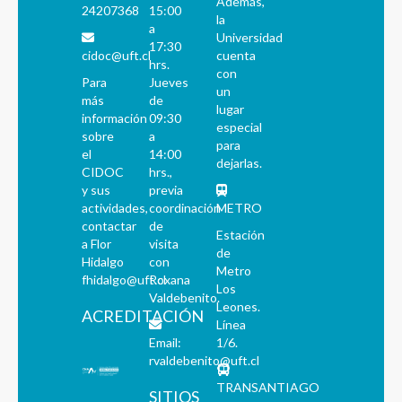
Además,
24207368
15:00
la
a
Universidad
17:30
cidoc@uft.cl
cuenta
hrs.
con
Para
Jueves
un
más
de
lugar
información
09:30
especial
sobre
a
para
el
14:00
dejarlas.
CIDOC
hrs.,
y sus
previa
actividades,
coordinación
METRO
contactar
de
Estación
a Flor
visita
de
Hidalgo
con
Metro
fhidalgo@uft.cl
Roxana
Los
Valdebenito.
Leones.
ACREDITACIÓN
Línea
Email:
1/6.
rvaldebenito@uft.cl
TRANSANTIAGO
SITIOS