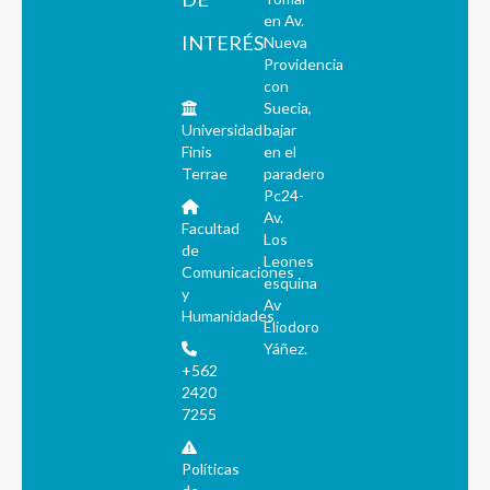
en Av.
INTERÉS
Nueva
Providencia
con
Suecia,
Universidad
bajar
Finis
en el
Terrae
paradero
Pc24-
Av.
Facultad
Los
de
Leones
Comunicaciones
esquina
y
Av
Humanidades
Eliodoro
Yáñez.
+562
2420
7255
Políticas