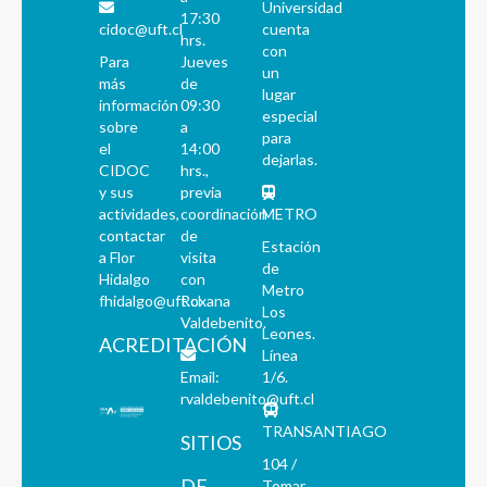
Universidad
17:30
cidoc@uft.cl
cuenta
hrs.
con
Para
Jueves
un
más
de
lugar
información
09:30
especial
sobre
a
para
el
14:00
dejarlas.
CIDOC
hrs.,
y sus
previa
actividades,
coordinación
METRO
contactar
de
Estación
a Flor
visita
de
Hidalgo
con
Metro
fhidalgo@uft.cl
Roxana
Los
Valdebenito.
Leones.
ACREDITACIÓN
Línea
Email:
1/6.
rvaldebenito@uft.cl
TRANSANTIAGO
SITIOS
104 /
DE
Tomar