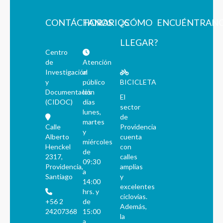
CONTÁCTANOS
HORARIOS
¿CÓMO
ENCUÉNTRAN
LLEGAR?
Centro
de
Atención
Investigación
al
y
público
BICICLETA
Documentación
los
El
(CIDOC)
días
sector
lunes,
de
martes
Calle
Providencia
y
Alberto
cuenta
miércoles
Henckel
con
de
2317,
calles
09:30
Providencia,
amplias
a
Santiago
y
14:00
excelentes
hrs. y
ciclovías.
+56 2
de
Además,
24207368
15:00
la
a