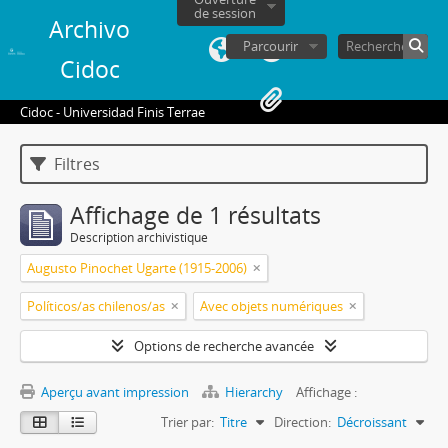
de session
Archivo
Parcourir
Cidoc
Cidoc - Universidad Finis Terrae
Filtres
Affichage de 1 résultats
Description archivistique
Augusto Pinochet Ugarte (1915-2006)
Políticos/as chilenos/as
Avec objets numériques
Options de recherche avancée
Aperçu avant impression
Hierarchy
Affichage :
Trier par:
Titre
Direction:
Décroissant