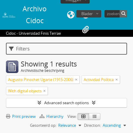
Archivo
Blader
Cidoc
Cidoc - Universidad Finis Terrae
Filters
Showing 1 results
Archivistische beschrijving
Augusto Pinochet Ugarte (1915-2006)
Actividad Política
With digital objects
Advanced search options
Print preview
Hierarchy
View:
Gesorteerd op:
Relevance
Direction:
Ascending