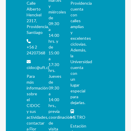
martes
Calle
Providencia
y
Alberto
cuenta
miércoles
Henckel
con
de
2317,
calles
09:30
Providencia,
amplias
a
Santiago
y
14:00
excelentes
hrs. y
ciclovías.
+56 2
de
Además,
24207368
15:00
la
a
Universidad
17:30
cidoc@uft.cl
cuenta
hrs.
con
Para
Jueves
un
más
de
lugar
información
09:30
especial
sobre
a
para
el
14:00
dejarlas.
CIDOC
hrs.,
y sus
previa
actividades,
coordinación
METRO
contactar
de
Estación
a Flor
visita