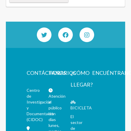
CONTÁCTANOS
HORARIOS
¿CÓMO
ENCUÉNTRAN
LLEGAR?
Centro
de
Atención
Investigación
al
y
público
BICICLETA
Documentación
los
El
(CIDOC)
días
sector
lunes,
de