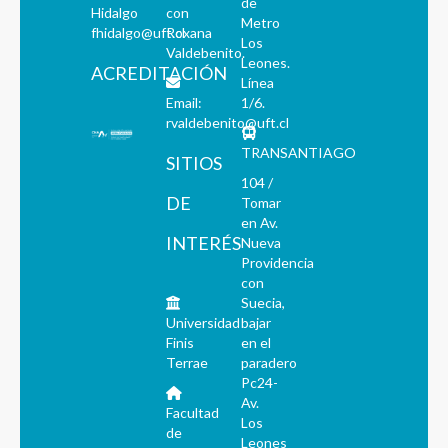
de
Hidalgo
con
Metro
fhidalgo@uft.cl
Roxana
Los
Valdebenito.
Leones.
ACREDITACIÓN
Línea
Email:
1/6.
rvaldebenito@uft.cl
TRANSANTIAGO
SITIOS
104 /
DE
Tomar
en Av.
INTERÉS
Nueva
Providencia
con
Suecia,
Universidad
bajar
Finis
en el
Terrae
paradero
Pc24-
Av.
Facultad
Los
de
Leones