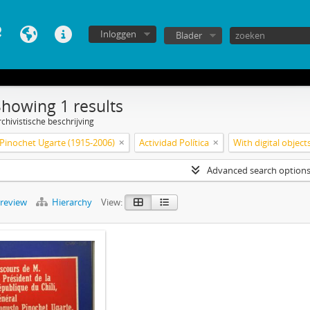
Inloggen
Blader
Showing 1 results
chivistische beschrijving
Pinochet Ugarte (1915-2006)
Actividad Política
With digital object
Advanced search option
preview
Hierarchy
View: