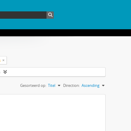
s
s
Gesorteerd op:
Titel
Direction:
Ascending