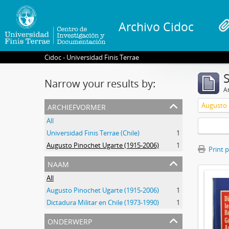
Archivo Cidoc
Cidoc - Universidad Finis Terrae
Narrow your results by:
Ar
archiefvormer
Augusto 
All
Universidad Finis Terrae (Chile)
1
Augusto Pinochet Ugarte (1915-2006)
1
Print 
naam
All
Augusto Pinochet Ugarte (1915-2006)
1
Dictadura Militar en Chile (1973-1990)
1
onderwerp