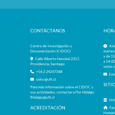
CONTÁCTANOS
HOR
Centro de Investigación y
Aten
Documentación (CIDOC)
martes 
y de 15
Calle Alberto Henckel 2317,
a 14:00
Providencia, Santiago
visita 
+56 2 24207368
Ema
cidoc@uft.cl
SITI
Para más información sobre el CIDOC y
sus actividades, contactar a Flor Hidalgo
fhidalgo@uft.cl
Uni
ACREDITACIÓN
Fac
Human