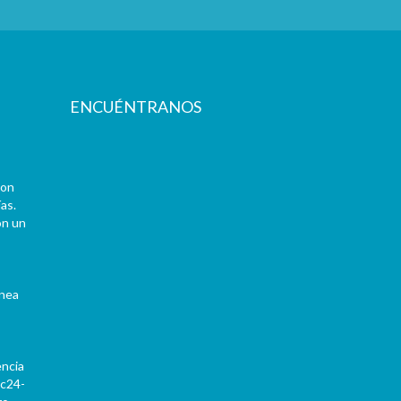
ENCUÉNTRANOS
con
as.
on un
ínea
encia
Pc24-