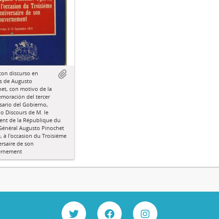
con discurso en
s de Augusto
et, con motivo de la
moración del tercer
sario del Gobierno,
do Discours de M. le
ent de la République du
 Général Augusto Pinochet
, à l'occasion du Troisième
rsaire de son
rnement