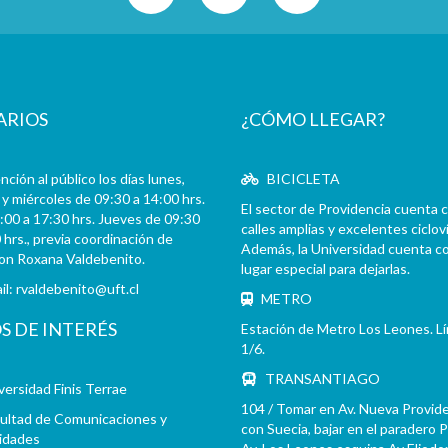
ARIOS
¿CÓMO LLEGAR?
ción al público los días lunes,
BICICLETA
y miércoles de 09:30 a 14:00 hrs.
El sector de Providencia cuenta 
:00 a 17:30 hrs. Jueves de 09:30
calles amplias y excelentes cicloví
 hrs., previa coordinación de
Además, la Universidad cuenta c
con Roxana Valdebenito.
lugar especial para dejarlas.
il:
rvaldebenito@uft.cl
METRO
OS DE INTERÉS
Estación de Metro Los Leones. L
1/6.
TRANSANTIAGO
versidad Finis Terrae
104 / Tomar en Av. Nueva Provid
ultad de Comunicaciones y
con Suecia, bajar en el paradero 
idades