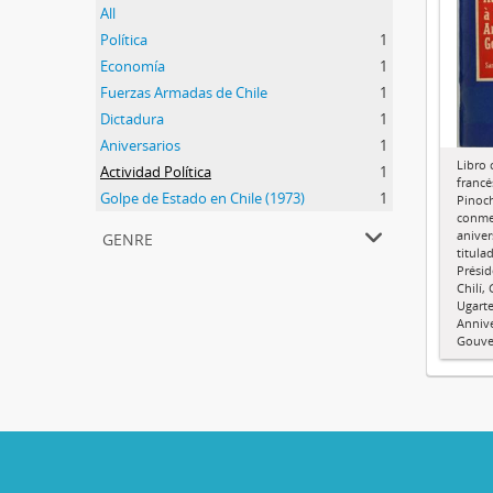
All
Política
1
Economía
1
Fuerzas Armadas de Chile
1
Dictadura
1
Aniversarios
1
Libro 
Actividad Política
1
francé
Golpe de Estado en Chile (1973)
1
Pinoch
conme
genre
aniver
titula
Présid
Chilí,
Ugarte
Annive
Gouve