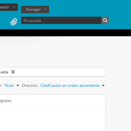
sesión
Navegar
queda
r:
Título
Direction:
Clasificación en orden ascendente
igitales