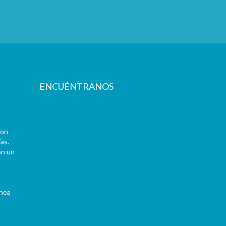
ENCUÉNTRANOS
con
as.
on un
ínea