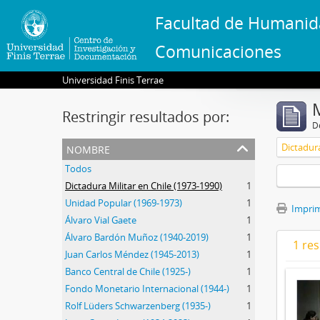
Facultad de Humanid
Comunicaciones
Universidad Finis Terrae
Restringir resultados por:
De
nombre
Dictadura
Todos
Dictadura Militar en Chile (1973-1990)
1
Unidad Popular (1969-1973)
1
Imprimi
Álvaro Vial Gaete
1
Álvaro Bardón Muñoz (1940-2019)
1
1 res
Juan Carlos Méndez (1945-2013)
1
Banco Central de Chile (1925-)
1
Fondo Monetario Internacional (1944-)
1
Rolf Lüders Schwarzenberg (1935-)
1