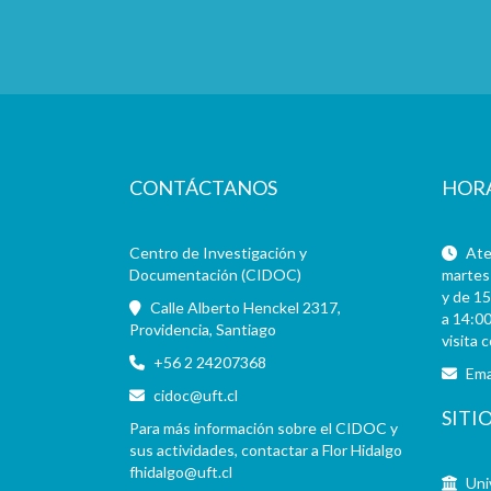
CONTÁCTANOS
HOR
Centro de Investigación y
Aten
Documentación (CIDOC)
martes 
y de 15
Calle Alberto Henckel 2317,
a 14:00
Providencia, Santiago
visita 
+56 2 24207368
Ema
cidoc@uft.cl
SITI
Para más información sobre el CIDOC y
sus actividades, contactar a Flor Hidalgo
fhidalgo@uft.cl
Uni