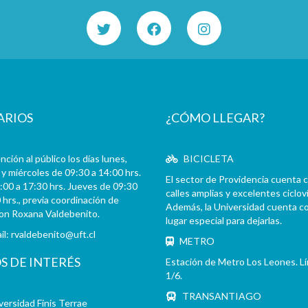
ARIOS
¿CÓMO LLEGAR?
ción al público los días lunes,
BICICLETA
y miércoles de 09:30 a 14:00 hrs.
El sector de Providencia cuenta 
:00 a 17:30 hrs. Jueves de 09:30
calles amplias y excelentes cicloví
 hrs., previa coordinación de
Además, la Universidad cuenta c
con Roxana Valdebenito.
lugar especial para dejarlas.
il:
rvaldebenito@uft.cl
METRO
OS DE INTERÉS
Estación de Metro Los Leones. L
1/6.
TRANSANTIAGO
versidad Finis Terrae