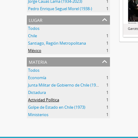
Jorge Cauas Lama (1934-2023)
1
Pedro Enrique Seguel Morel (1938-)
1
lugar
Todos
Garcés
Chile
1
Santiago, Región Metropolitana
1
México
1
materia
Todos
Economía
1
Junta Militar de Gobierno de Chile (1973-1990)
1
Dictadura
1
Actividad Política
1
Golpe de Estado en Chile (1973)
1
Ministerios
1