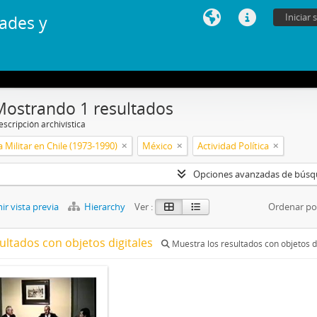
Iniciar 
ades y
Mostrando 1 resultados
scripción archivística
 Militar en Chile (1973-1990)
México
Actividad Política
Opciones avanzadas de bús
r vista previa
Hierarchy
Ver :
Ordenar po
ultados con objetos digitales
Muestra los resultados con objetos d