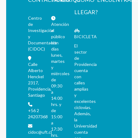
LLEGAR?
Centro
de
Atención
Investigación
al
y
público
BICICLETA
Documentación
los
El
(CIDOC)
días
sector
lunes,
de
martes
Calle
Providencia
y
Alberto
cuenta
miércoles
Henckel
con
de
2317,
calles
09:30
Providencia,
amplias
a
Santiago
y
14:00
excelentes
hrs. y
ciclovías.
+56 2
de
Además,
24207368
15:00
la
a
Universidad
17:30
cidoc@uft.cl
cuenta
hrs.