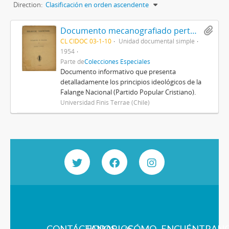
Direction:
Clasificación en orden ascendente
Documento mecanografiado perteneciente a la Falange Nacional: Declaración de principios y estatutos
CL CIDOC 03-1-10
Unidad documental simple
1954
Parte de
Colecciones Especiales
Documento informativo que presenta
detalladamente los principios ideológicos de la
Falange Nacional (Partido Popular Cristiano).
Universidad Finis Terrae (Chile)
CONTÁCTANOS
HORARIOS
¿CÓMO
ENCUÉNTRAN