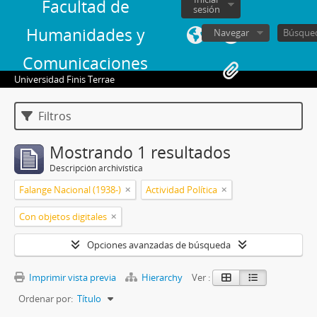
Facultad de
sesión
Humanidades y
Navegar
Comunicaciones
Universidad Finis Terrae
Filtros
Mostrando 1 resultados
Descripción archivística
Falange Nacional (1938-)
Actividad Política
Con objetos digitales
Opciones avanzadas de búsqueda
Imprimir vista previa
Hierarchy
Ver :
Ordenar por:
Título