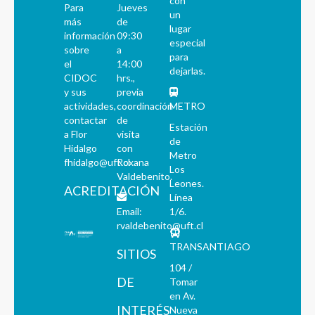
con
Para
Jueves
un
más
de
lugar
información
09:30
especial
sobre
a
para
el
14:00
dejarlas.
CIDOC
hrs.,
y sus
previa
actividades,
coordinación
METRO
contactar
de
Estación
a Flor
visita
de
Hidalgo
con
Metro
fhidalgo@uft.cl
Roxana
Los
Valdebenito.
Leones.
ACREDITACIÓN
Línea
Email:
1/6.
rvaldebenito@uft.cl
TRANSANTIAGO
SITIOS
104 /
DE
Tomar
en Av.
INTERÉS
Nueva