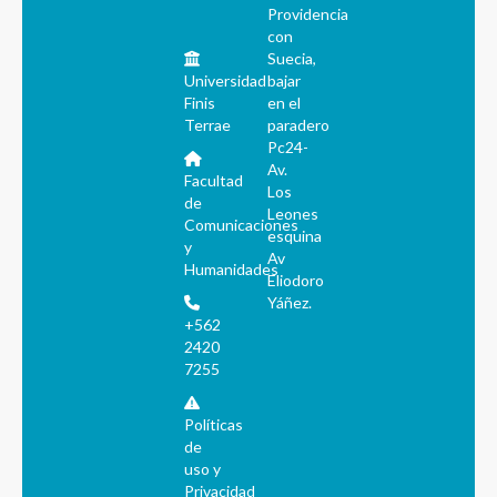
Providencia
con
Suecia,
Universidad
bajar
Finis
en el
Terrae
paradero
Pc24-
Av.
Facultad
Los
de
Leones
Comunicaciones
esquina
y
Av
Humanidades
Eliodoro
Yáñez.
+562
2420
7255
Políticas
de
uso y
Privacidad