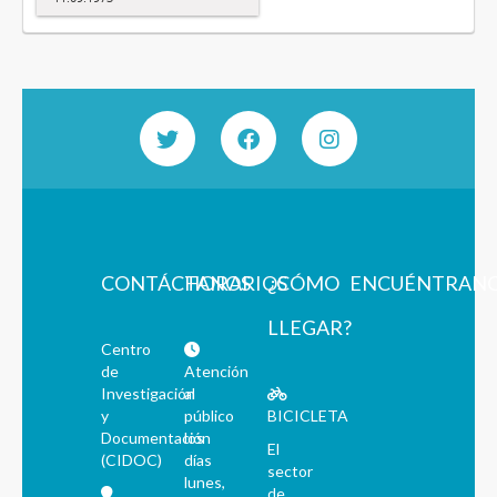
CONTÁCTANOS
HORARIOS
¿CÓMO
ENCUÉNTRAN
LLEGAR?
Centro
de
Atención
Investigación
al
y
público
BICICLETA
Documentación
los
El
(CIDOC)
días
sector
lunes,
de