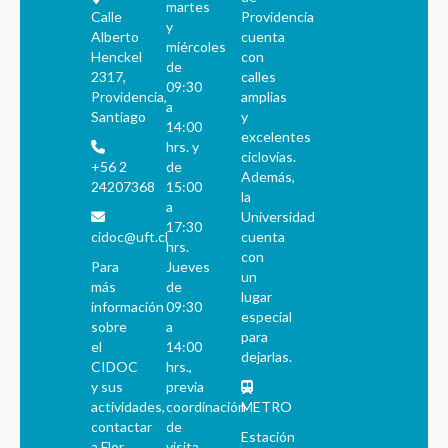
martes
Calle
Providencia
y
Alberto
cuenta
miércoles
Henckel
con
de
2317,
calles
09:30
Providencia,
amplias
a
Santiago
y
14:00
excelentes
hrs. y
ciclovías.
+56 2
de
Además,
24207368
15:00
la
a
Universidad
17:30
cidoc@uft.cl
cuenta
hrs.
con
Para
Jueves
un
más
de
lugar
información
09:30
especial
sobre
a
para
el
14:00
dejarlas.
CIDOC
hrs.,
y sus
previa
actividades,
coordinación
METRO
contactar
de
Estación
a Flor
visita