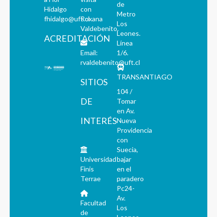
de
Hidalgo
con
Metro
fhidalgo@uft.cl
Roxana
Los
Valdebenito.
Leones.
ACREDITACIÓN
Línea
Email:
1/6.
rvaldebenito@uft.cl
TRANSANTIAGO
SITIOS
104 /
DE
Tomar
en Av.
INTERÉS
Nueva
Providencia
con
Suecia,
Universidad
bajar
Finis
en el
Terrae
paradero
Pc24-
Av.
Facultad
Los
de