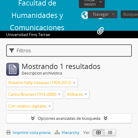
Facultad de
sesión
Humanidades y
Navegar
Comunicaciones
Universidad Finis Terrae
Filtros
Mostrando 1 resultados
Descripción archivística
Roberto Kelly Vásquez (1920-2012)
Carlos Briones (1914-2000)
Militares
Con objetos digitales
Opciones avanzadas de búsqueda
Imprimir vista previa
Hierarchy
Ver :