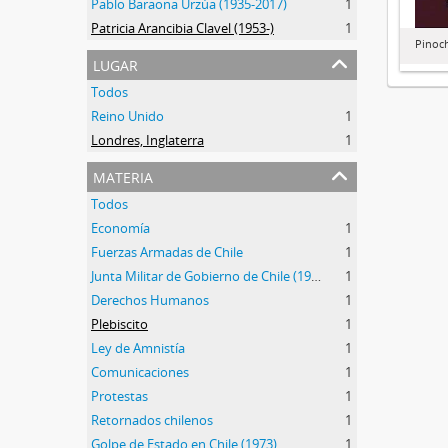
Pablo Baraona Urzúa (1935-2017)
1
Patricia Arancibia Clavel (1953-)
1
Pinoc
lugar
Todos
Reino Unido
1
Londres, Inglaterra
1
materia
Todos
Economía
1
Fuerzas Armadas de Chile
1
Junta Militar de Gobierno de Chile (1973-1990)
1
Derechos Humanos
1
Plebiscito
1
Ley de Amnistía
1
Comunicaciones
1
Protestas
1
Retornados chilenos
1
Golpe de Estado en Chile (1973)
1