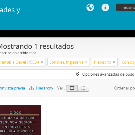
Iniciar 
ades y
Mostrando 1 resultados
scripción archivística
Arancibia Clavel (1953-)
Londres, Inglaterra
Plebiscito
Con obj
Opciones avanzadas de bús
r vista previa
Hierarchy
Ver :
Ordenar po