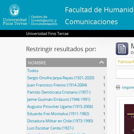
Facultad de Humanid
Comunicaciones
Universidad Finis Terrae
Restringir resultados por:
De
nombre
Patricia 
Todos
Sergio Onofre Jarpa Reyes (1921-2020)
1
Juan Francisco Fresno (1914-2004)
1
Imprimi
Partido Demócrata Cristiano (1957-)
1
Jaime Guzmán Errázuriz (1946-1991)
1
Augusto Pinochet Ugarte (1915-2006)
1
Eduardo Frei Montalva (1911-1982)
1
Dictadura Militar en Chile (1973-1990)
1
Luis Escobar Cerda (1927-)
1