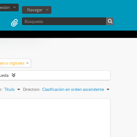
sesión
Navegar
etos digitales
queda
r:
Título
Direction:
Clasificación en orden ascendente