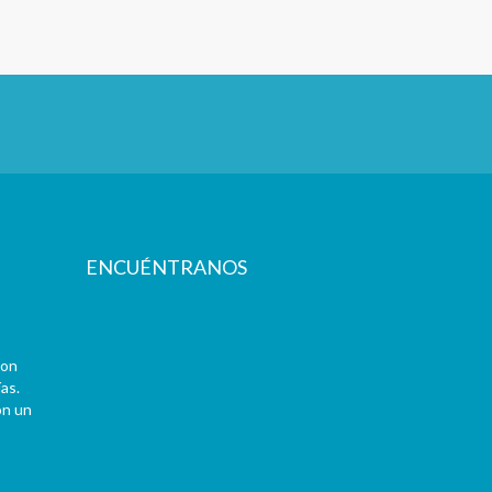
ENCUÉNTRANOS
con
as.
on un