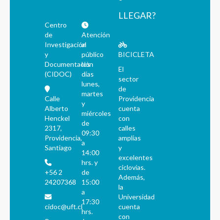
LLEGAR?
Centro
de
Atención
Investigación
al
y
público
BICICLETA
Documentación
los
El
(CIDOC)
días
sector
lunes,
de
martes
Calle
Providencia
y
Alberto
cuenta
miércoles
Henckel
con
de
2317,
calles
09:30
Providencia,
amplias
a
Santiago
y
14:00
excelentes
hrs. y
ciclovías.
+56 2
de
Además,
24207368
15:00
la
a
Universidad
17:30
cidoc@uft.cl
cuenta
hrs.
con