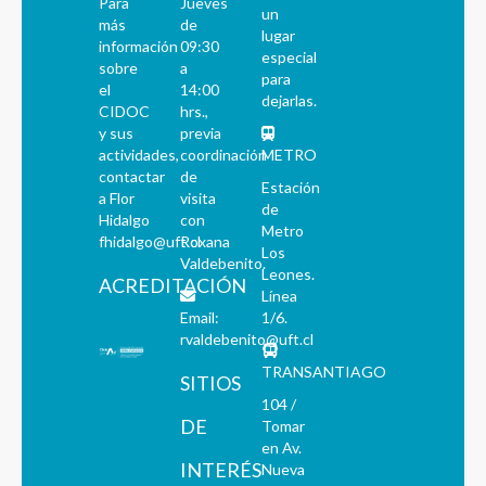
Para
Jueves
un
más
de
lugar
información
09:30
especial
sobre
a
para
el
14:00
dejarlas.
CIDOC
hrs.,
y sus
previa
actividades,
coordinación
METRO
contactar
de
Estación
a Flor
visita
de
Hidalgo
con
Metro
fhidalgo@uft.cl
Roxana
Los
Valdebenito.
Leones.
ACREDITACIÓN
Línea
Email:
1/6.
rvaldebenito@uft.cl
TRANSANTIAGO
SITIOS
104 /
DE
Tomar
en Av.
INTERÉS
Nueva