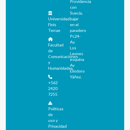
Providencia
con
Suecia,
Universidad
bajar
Finis
en el
Terrae
paradero
Pc24-
Av.
Facultad
Los
de
Leones
Comunicaciones
esquina
y
Av
Humanidades
Eliodoro
Yáñez.
+562
2420
7255
Políticas
de
uso y
Privacidad