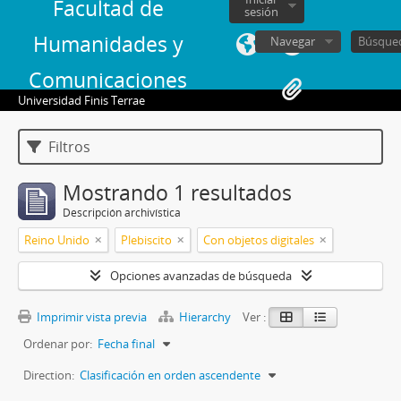
Facultad de
sesión
Humanidades y
Navegar
Comunicaciones
Universidad Finis Terrae
Filtros
Mostrando 1 resultados
Descripción archivística
Reino Unido
Plebiscito
Con objetos digitales
Opciones avanzadas de búsqueda
Imprimir vista previa
Hierarchy
Ver :
Ordenar por:
Fecha final
Direction:
Clasificación en orden ascendente