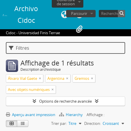
de session
Archivo
Parcourir
Cidoc
Cidoc - Universidad Finis Terrae
Filtres
Affichage de 1 résultats
Description archivistique
Álvaro Vial Gaete
Argentina
Gremios
Avec objets numériques
Options de recherche avancée
Aperçu avant impression
Hierarchy
Affichage :
Trier par:
Titre
Direction:
Croissant