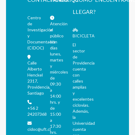
LLEGAR?
Centro
de
Atención
Investigación
al
y
público
BICICLETA
Documentación
los
El
(CIDOC)
días
sector
lunes,
de
martes
Calle
Providencia
y
Alberto
cuenta
miércoles
Henckel
con
de
2317,
calles
09:30
Providencia,
amplias
a
Santiago
y
14:00
excelentes
hrs. y
ciclovías.
+56 2
de
Además,
24207368
15:00
la
a
Universidad
17:30
cidoc@uft.cl
cuenta
hrs.