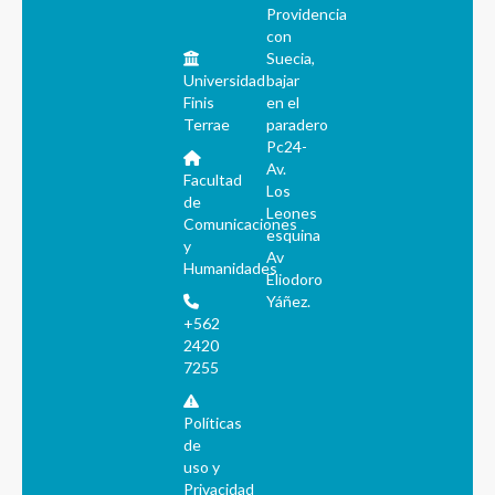
Providencia
con
Suecia,
Universidad
bajar
Finis
en el
Terrae
paradero
Pc24-
Av.
Facultad
Los
de
Leones
Comunicaciones
esquina
y
Av
Humanidades
Eliodoro
Yáñez.
+562
2420
7255
Políticas
de
uso y
Privacidad