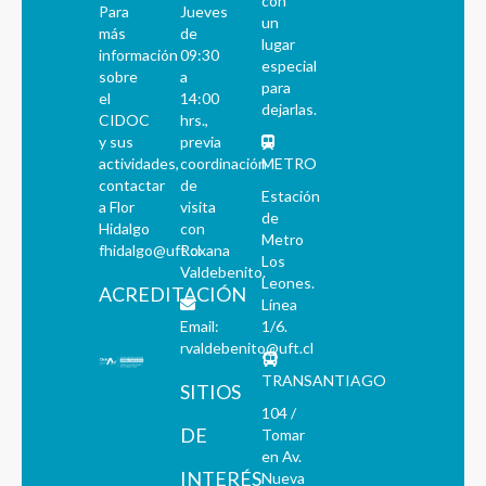
con
Para
Jueves
un
más
de
lugar
información
09:30
especial
sobre
a
para
el
14:00
dejarlas.
CIDOC
hrs.,
y sus
previa
actividades,
coordinación
METRO
contactar
de
Estación
a Flor
visita
de
Hidalgo
con
Metro
fhidalgo@uft.cl
Roxana
Los
Valdebenito.
Leones.
ACREDITACIÓN
Línea
Email:
1/6.
rvaldebenito@uft.cl
TRANSANTIAGO
SITIOS
104 /
DE
Tomar
en Av.
INTERÉS
Nueva