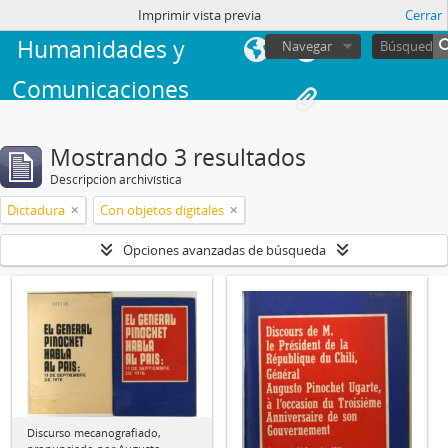
Facultad de
sesión
Imprimir vista previa
Cerrar
Humanidades y
Navegar
Comunicaciones
Mostrando 3 resultados
Descripción archivística
Dictadura
Con objetos digitales
Opciones avanzadas de búsqueda
Discurso mecanografiado,