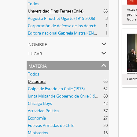
Todos
Actas 
Universidad Finis Terrae (Chile)
65
promu
Augusto Pinochet Ugarte (1915-2006)
3
Gobie
Corporación de defensa de los derechos del pueblo (CODEPU) (1980-)
1
Editora nacional Gabriela Mistral (ENGM) (1973-1976)
1
nombre
lugar
materia
Todos
Cáceres
Dictadura
65
Golpe de Estado en Chile (1973)
62
Junta Militar de Gobierno de Chile (1973-1990)
60
Chicago Boys
42
Actividad Política
37
Economía
27
Fuerzas Armadas de Chile
20
Ministerios
16