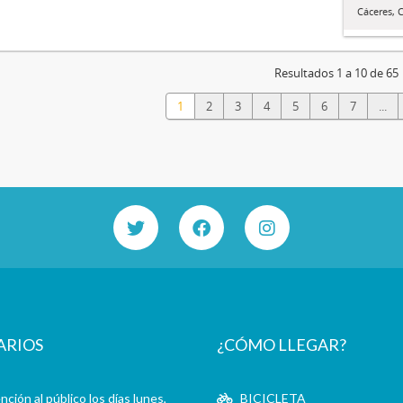
Cáceres, Ca
Resultados 1 a 10 de 65
1
2
3
4
5
6
7
...
ARIOS
¿CÓMO LLEGAR?
ción al público los días lunes,
BICICLETA