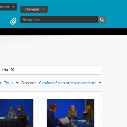
sesión
Navegar
queda
r:
Título
Direction:
Clasificación en orden ascendente