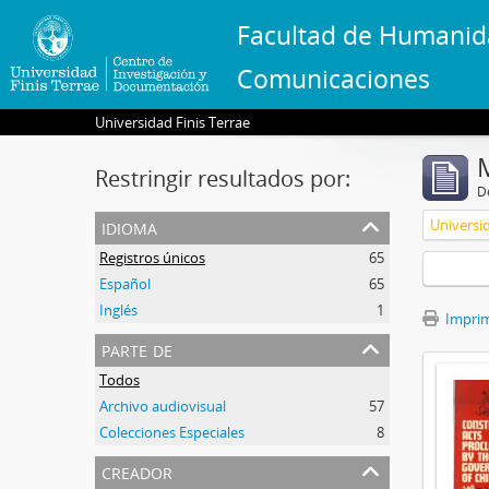
Facultad de Humanid
Comunicaciones
Universidad Finis Terrae
Restringir resultados por:
De
idioma
Universid
Registros únicos
65
Español
65
Inglés
1
Imprimi
parte de
Todos
Archivo audiovisual
57
Colecciones Especiales
8
creador