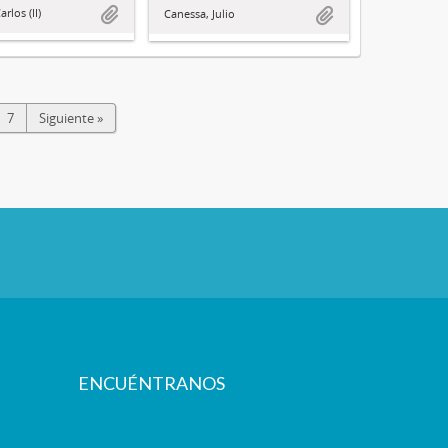
rlos (II)
Canessa, Julio
7
Siguiente »
ENCUÉNTRANOS