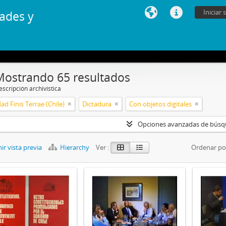
Iniciar 
ades y
Mostrando 65 resultados
scripción archivística
ad Finis Terrae (Chile)
Dictadura
Con objetos digitales
Opciones avanzadas de bús
r vista previa
Hierarchy
Ver :
Ordenar po