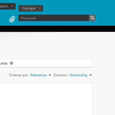
sesión
Navegar
queda
Ordenar por:
Relevancia
Direction:
Descending