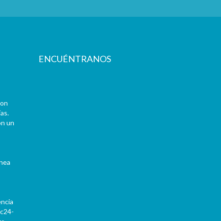
ENCUÉNTRANOS
con
as.
on un
ínea
encia
Pc24-