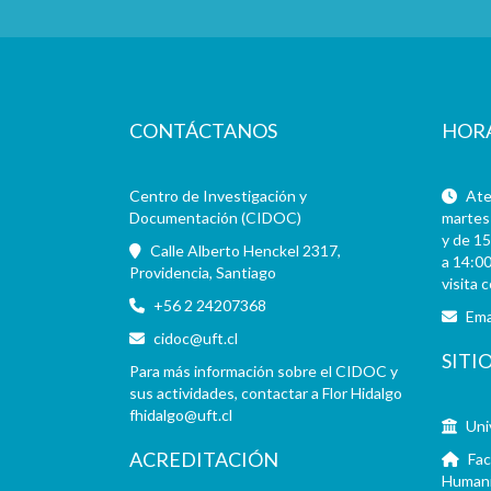
CONTÁCTANOS
HOR
Centro de Investigación y
Aten
Documentación (CIDOC)
martes 
y de 15
Calle Alberto Henckel 2317,
a 14:00
Providencia, Santiago
visita 
+56 2 24207368
Ema
cidoc@uft.cl
SITI
Para más información sobre el CIDOC y
sus actividades, contactar a Flor Hidalgo
fhidalgo@uft.cl
Uni
ACREDITACIÓN
Fac
Human