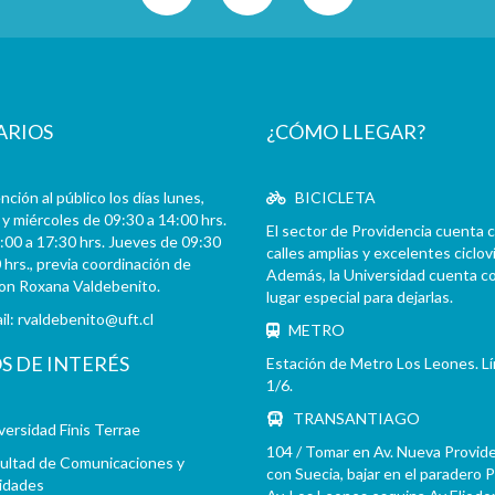
ARIOS
¿CÓMO LLEGAR?
ción al público los días lunes,
BICICLETA
y miércoles de 09:30 a 14:00 hrs.
El sector de Providencia cuenta 
:00 a 17:30 hrs. Jueves de 09:30
calles amplias y excelentes cicloví
 hrs., previa coordinación de
Además, la Universidad cuenta c
con Roxana Valdebenito.
lugar especial para dejarlas.
il:
rvaldebenito@uft.cl
METRO
OS DE INTERÉS
Estación de Metro Los Leones. L
1/6.
TRANSANTIAGO
versidad Finis Terrae
104 / Tomar en Av. Nueva Provid
ultad de Comunicaciones y
con Suecia, bajar en el paradero 
idades