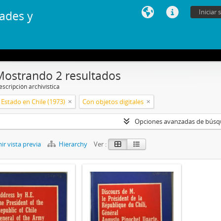
Iniciar 
ades y
Mostrando 2 resultados
scripción archivística
Estado en Chile (1973)
Con objetos digitales
Opciones avanzadas de bús
r vista previa
Hierarchy
Ver :