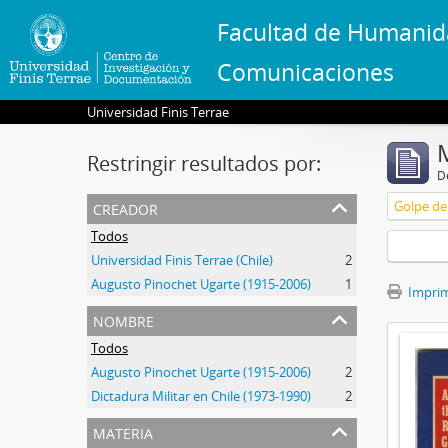
Facultad de Humanid
Comunicaciones
Universidad Finis Terrae
Restringir resultados por:
De
creador
Golpe de 
Todos
Universidad Finis Terrae (Chile)
2
Augusto Pinochet Ugarte (1915-2006)
1
Imprimi
nombre
Todos
Augusto Pinochet Ugarte (1915-2006)
2
Dictadura Militar en Chile (1973-1990)
2
materia