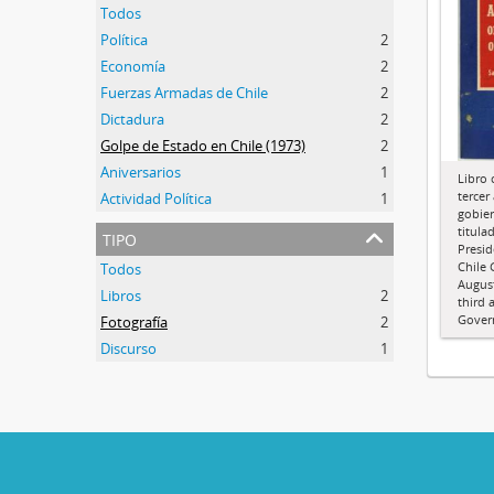
Todos
Política
2
Economía
2
Fuerzas Armadas de Chile
2
Dictadura
2
Golpe de Estado en Chile (1973)
2
Aniversarios
1
Libro
tercer
Actividad Política
1
gobie
tipo
titula
Presid
Chile 
Todos
Augus
Libros
2
third 
Gover
Fotografía
2
Discurso
1