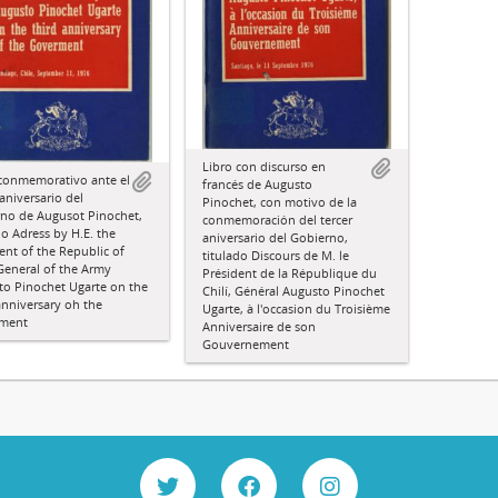
Libro con discurso en
 conmemorativo ante el
francés de Augusto
 aniversario del
Pinochet, con motivo de la
rno de Augusot Pinochet,
conmemoración del tercer
do Adress by H.E. the
aniversario del Gobierno,
ent of the Republic of
titulado Discours de M. le
General of the Army
Président de la République du
to Pinochet Ugarte on the
Chilí, Général Augusto Pinochet
anniversary oh the
Ugarte, à l'occasion du Troisième
ment
Anniversaire de son
Gouvernement