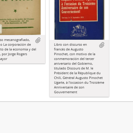
rso mecanografiado,
Libro con discurso en
do La corporación de
francés de Augusto
to de la economía y del
Pinochet, con motivo de la
, por Jorge Rogers
conmemoración del tercer
ayor
aniversario del Gobierno,
titulado Discours de M. le
Président de la République du
Chilí, Général Augusto Pinochet
Ugarte, à l'occasion du Troisième
Anniversaire de son
Gouvernement