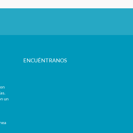
ENCUÉNTRANOS
con
as.
on un
ínea