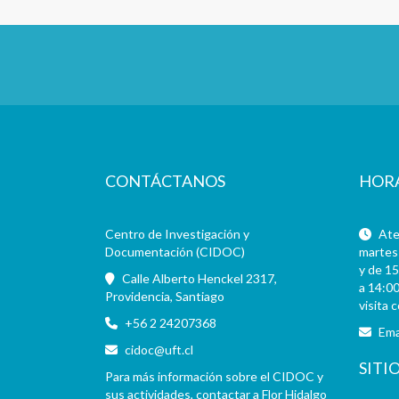
CONTÁCTANOS
HOR
Centro de Investigación y
Aten
Documentación (CIDOC)
martes 
y de 15
Calle Alberto Henckel 2317,
a 14:00
Providencia, Santiago
visita 
+56 2 24207368
Ema
cidoc@uft.cl
SITI
Para más información sobre el CIDOC y
sus actividades, contactar a Flor Hidalgo