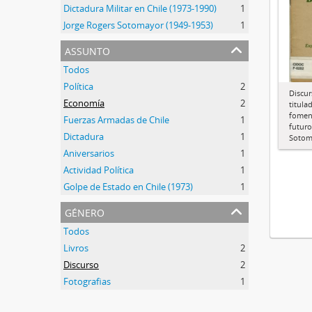
Dictadura Militar en Chile (1973-1990)
1
Jorge Rogers Sotomayor (1949-1953)
1
assunto
Todos
Política
2
Discu
Economía
2
titula
fomen
Fuerzas Armadas de Chile
1
futuro
Dictadura
1
Sotom
Aniversarios
1
Actividad Política
1
Golpe de Estado en Chile (1973)
1
género
Todos
Livros
2
Discurso
2
Fotografias
1