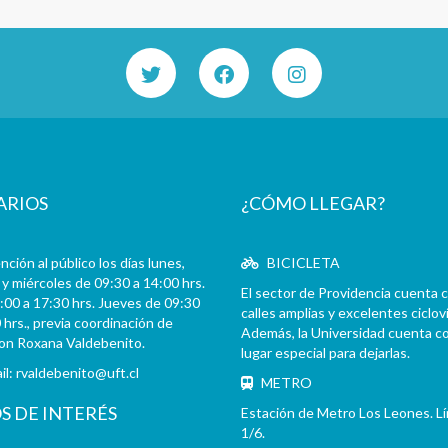
ARIOS
¿CÓMO LLEGAR?
ción al público los días lunes,
BICICLETA
y miércoles de 09:30 a 14:00 hrs.
El sector de Providencia cuenta 
:00 a 17:30 hrs. Jueves de 09:30
calles amplias y excelentes cicloví
 hrs., previa coordinación de
Además, la Universidad cuenta c
con Roxana Valdebenito.
lugar especial para dejarlas.
il:
rvaldebenito@uft.cl
METRO
OS DE INTERÉS
Estación de Metro Los Leones. L
1/6.