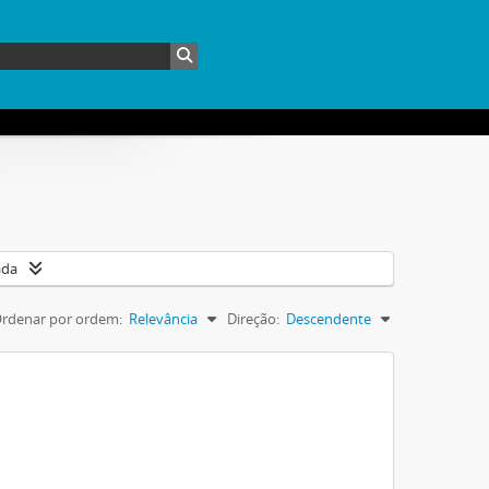
ada
rdenar por ordem:
Relevância
Direção:
Descendente