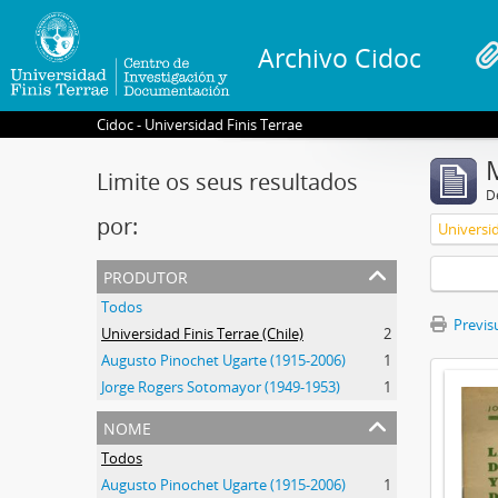
Archivo Cidoc
Cidoc - Universidad Finis Terrae
Limite os seus resultados
D
por:
Universid
produtor
Todos
Previsu
Universidad Finis Terrae (Chile)
2
Augusto Pinochet Ugarte (1915-2006)
1
Jorge Rogers Sotomayor (1949-1953)
1
nome
Todos
Augusto Pinochet Ugarte (1915-2006)
1