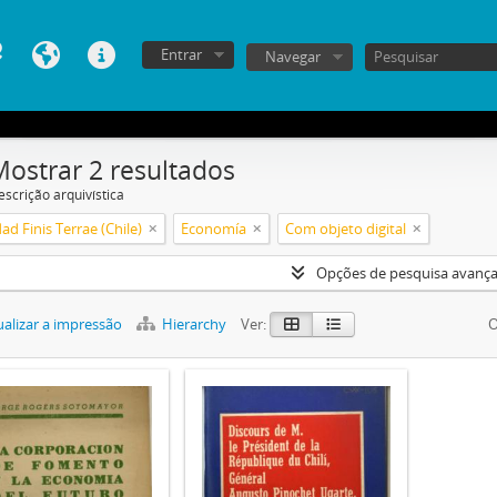
Entrar
Navegar
Mostrar 2 resultados
escrição arquivística
ad Finis Terrae (Chile)
Economía
Com objeto digital
Opções de pesquisa avanç
alizar a impressão
Hierarchy
Ver:
O