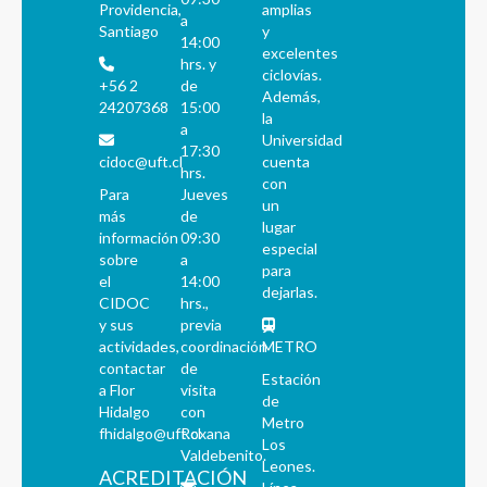
Providencia,
amplias
a
Santiago
y
14:00
excelentes
hrs. y
ciclovías.
+56 2
de
Además,
24207368
15:00
la
a
Universidad
17:30
cidoc@uft.cl
cuenta
hrs.
con
Para
Jueves
un
más
de
lugar
información
09:30
especial
sobre
a
para
el
14:00
dejarlas.
CIDOC
hrs.,
y sus
previa
actividades,
coordinación
METRO
contactar
de
Estación
a Flor
visita
de
Hidalgo
con
Metro
fhidalgo@uft.cl
Roxana
Los
Valdebenito.
Leones.
ACREDITACIÓN