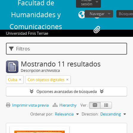
Facultad de
sesión
Humanidades y
Navegar
Comunicaciones
Universidad Finis Terrae
Filtros
Mostrando 11 resultados
Descripción archivística
Cuba
Con objetos digitales
Opciones avanzadas de búsqueda
Imprimir vista previa
Hierarchy
Ver :
Ordenar por:
Relevancia
Direction:
Descending