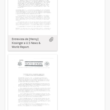
Entrevista de [Henry]
Kissinger a U.S News &
World Report.