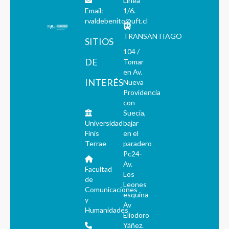
Línea
Email:
1/6.
rvaldebenito@uft.cl
TRANSANTIAGO
SITIOS
104 /
DE
Tomar
en Av.
INTERÉS
Nueva
Providencia
con
Suecia,
Universidad
bajar
Finis
en el
Terrae
paradero
Pc24-
Av.
Facultad
Los
de
Leones
Comunicaciones
esquina
y
Av
Humanidades
Eliodoro
Yáñez.