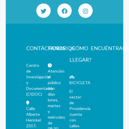
CONTÁCTANOS
HORARIOS
¿CÓMO
ENCUÉNTRAN
LLEGAR?
Centro
de
Atención
Investigación
al
y
público
BICICLETA
Documentación
los
El
(CIDOC)
días
sector
lunes,
de
martes
Calle
Providencia
y
Alberto
cuenta
miércoles
Henckel
con
de
2317,
calles
09:30