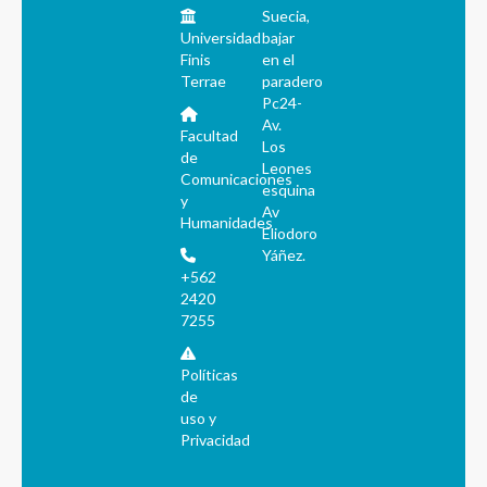
Suecia,
Universidad
bajar
Finis
en el
Terrae
paradero
Pc24-
Av.
Facultad
Los
de
Leones
Comunicaciones
esquina
y
Av
Humanidades
Eliodoro
Yáñez.
+562
2420
7255
Políticas
de
uso y
Privacidad