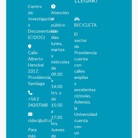
LLEGAR?
Centro
de
Atención
Investigación
al
y
público
BICICLETA
Documentación
los
El
(CIDOC)
días
sector
lunes,
de
martes
Calle
Providencia
y
Alberto
cuenta
miércoles
Henckel
con
de
2317,
calles
09:30
Providencia,
amplias
a
Santiago
y
14:00
excelentes
hrs. y
ciclovías.
+56 2
de
Además,
24207368
15:00
la
a
Universidad
17:30
cidoc@uft.cl
cuenta
hrs.
con
Para
Jueves
un
más
de