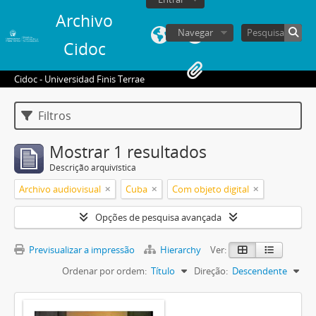
Archivo
Navegar
Cidoc
Cidoc - Universidad Finis Terrae
Filtros
Mostrar 1 resultados
Descrição arquivística
Archivo audiovisual
Cuba
Com objeto digital
Opções de pesquisa avançada
Previsualizar a impressão
Hierarchy
Ver:
Ordenar por ordem:
Título
Direção:
Descendente