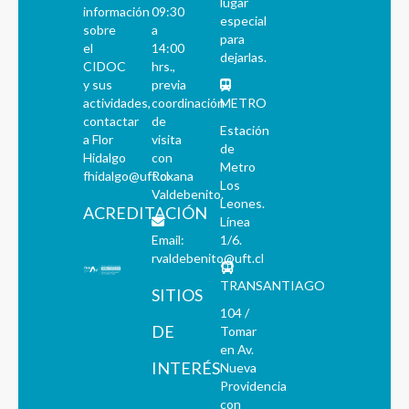
lugar
información
09:30
especial
sobre
a
para
el
14:00
dejarlas.
CIDOC
hrs.,
y sus
previa
actividades,
coordinación
METRO
contactar
de
Estación
a Flor
visita
de
Hidalgo
con
Metro
fhidalgo@uft.cl
Roxana
Los
Valdebenito.
Leones.
ACREDITACIÓN
Línea
Email:
1/6.
rvaldebenito@uft.cl
TRANSANTIAGO
SITIOS
104 /
DE
Tomar
en Av.
INTERÉS
Nueva
Providencia
con