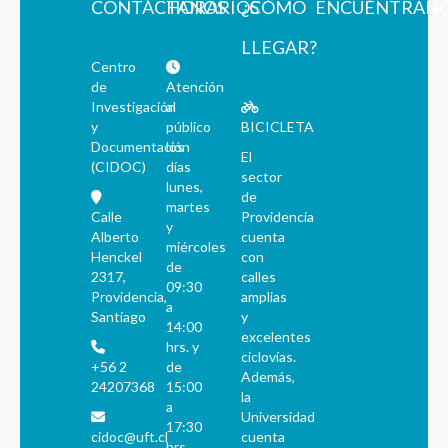
CONTÁCTANOS
HORARIOS
¿CÓMO
ENCUÉNTRAN
LLEGAR?
Centro
de
Atención
Investigación
al
y
público
BICICLETA
Documentación
los
El
(CIDOC)
días
sector
lunes,
de
martes
Calle
Providencia
y
Alberto
cuenta
miércoles
Henckel
con
de
2317,
calles
09:30
Providencia,
amplias
a
Santiago
y
14:00
excelentes
hrs. y
ciclovías.
+56 2
de
Además,
24207368
15:00
la
a
Universidad
17:30
cidoc@uft.cl
cuenta
hrs.