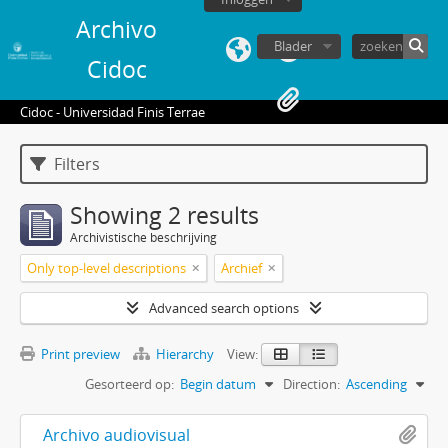
Archivo
Blader
Cidoc
Cidoc - Universidad Finis Terrae
Filters
Showing 2 results
Archivistische beschrijving
Only top-level descriptions
Archief
Advanced search options
Print preview
Hierarchy
View:
Gesorteerd op:
Begin datum
Direction:
Ascending
Archivo audiovisual