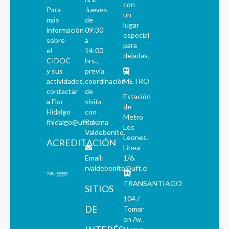
con
Para
Jueves
un
más
de
lugar
información
09:30
especial
sobre
a
para
el
14:00
dejarlas.
CIDOC
hrs.,
y sus
previa
actividades,
coordinación
METRO
contactar
de
Estación
a Flor
visita
de
Hidalgo
con
Metro
fhidalgo@uft.cl
Roxana
Los
Valdebenito.
Leones.
ACREDITACIÓN
Línea
Email:
1/6.
rvaldebenito@uft.cl
TRANSANTIAGO
SITIOS
104 /
DE
Tomar
en Av.