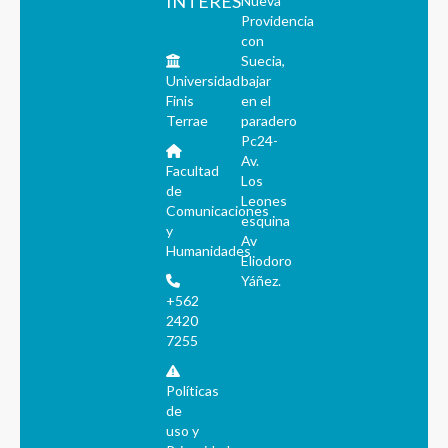
INTERÉS
Nueva
Providencia
con
Suecia,
Universidad
bajar
Finis
en el
Terrae
paradero
Pc24-
Av.
Facultad
Los
de
Leones
Comunicaciones
esquina
y
Av
Humanidades
Eliodoro
Yáñez.
+562
2420
7255
Políticas
de
uso y