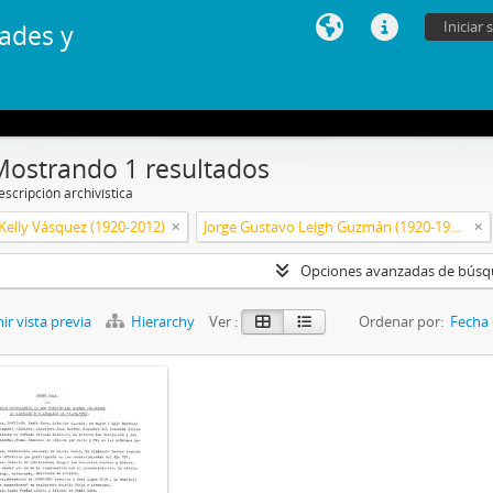
Iniciar 
ades y
Mostrando 1 resultados
scripción archivística
Kelly Vásquez (1920-2012)
Jorge Gustavo Leigh Guzmán (1920-1999)
Opciones avanzadas de bús
r vista previa
Hierarchy
Ver :
Ordenar por:
Fecha 