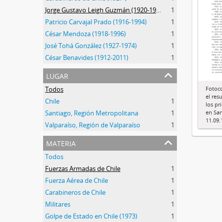
Jorge Gustavo Leigh Guzmán (1920-1999)
1
Patricio Carvajal Prado (1916-1994)
1
César Mendoza (1918-1996)
1
José Tohá González (1927-1974)
1
César Benavides (1912-2011)
1
lugar
Fotoc
Todos
el res
Chile
1
los pr
en San
Santiago, Región Metropolitana
1
11.09.
Valparaíso, Región de Valparaíso
1
materia
Todos
Fuerzas Armadas de Chile
1
Fuerza Aérea de Chile
1
Carabineros de Chile
1
Militares
1
Golpe de Estado en Chile (1973)
1