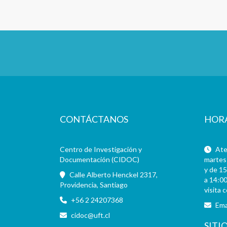
CONTÁCTANOS
HOR
Centro de Investigación y
Aten
Documentación (CIDOC)
martes 
y de 15
Calle Alberto Henckel 2317,
a 14:00
Providencia, Santiago
visita 
+56 2 24207368
Ema
cidoc@uft.cl
SITI