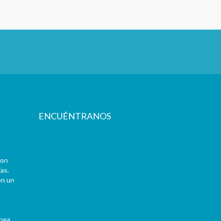
ENCUÉNTRANOS
con
as.
on un
ínea