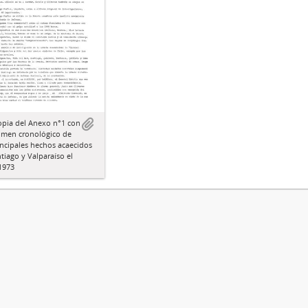
opia del Anexo n°1 con
umen cronológico de
incipales hechos acaecidos
tiago y Valparaíso el
1973