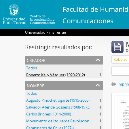
Facultad de Humanid
Comunicaciones
Universidad Finis Terrae
Restringir resultados por:
De
creador
Roberto 
Todos
Roberto Kelly Vásquez (1920-2012)
1
nombre
Imprimi
Todos
Augusto Pinochet Ugarte (1915-2006)
1
Salvador Allende Gossens (1908-1973)
1
Carlos Briones (1914-2000)
1
Movimiento de Izquierda Revolucionario (MIR) (1965-1990)
1
Carabineros de Chile (1927-)
1