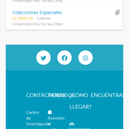
Universidad Finis Terrae (Chile)
Colecciones Especiales
CL CIDOC 03
Collectie
Universidad Finis Terrae (Chile)
CONTÁCTANOS
HORARIOS
¿CÓMO
ENCUÉNTRAN
LLEGAR?
Centro
de
Atención
Investigación
al