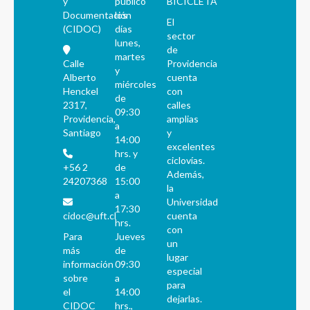
y
público
BICICLETA
Documentación
los
El
(CIDOC)
días
sector
lunes,
de
martes
Calle
Providencia
y
Alberto
cuenta
miércoles
Henckel
con
de
2317,
calles
09:30
Providencia,
amplias
a
Santiago
y
14:00
excelentes
hrs. y
ciclovías.
+56 2
de
Además,
24207368
15:00
la
a
Universidad
17:30
cidoc@uft.cl
cuenta
hrs.
con
Para
Jueves
un
más
de
lugar
información
09:30
especial
sobre
a
para
el
14:00
dejarlas.
CIDOC
hrs.,