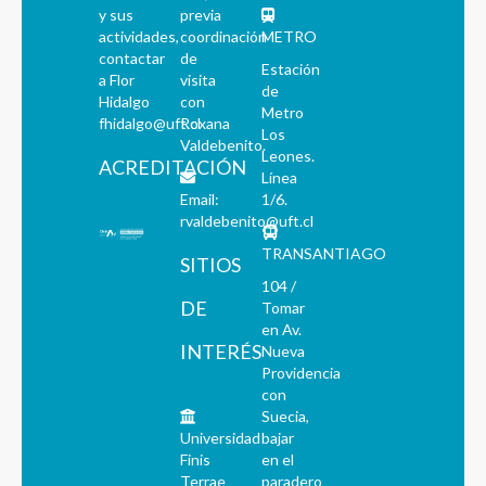
y sus
previa
actividades,
coordinación
METRO
contactar
de
Estación
a Flor
visita
de
Hidalgo
con
Metro
fhidalgo@uft.cl
Roxana
Los
Valdebenito.
Leones.
ACREDITACIÓN
Línea
Email:
1/6.
rvaldebenito@uft.cl
TRANSANTIAGO
SITIOS
104 /
DE
Tomar
en Av.
INTERÉS
Nueva
Providencia
con
Suecia,
Universidad
bajar
Finis
en el
Terrae
paradero