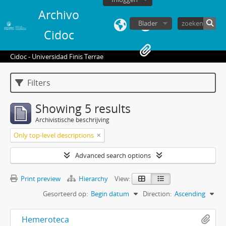
Archivo
Blader
Cidoc
Cidoc - Universidad Finis Terrae
Filters
Showing 5 results
Archivistische beschrijving
Only top-level descriptions
Advanced search options
Print preview
Hierarchy
View:
Gesorteerd op:
Begin datum
Direction:
Ascending
Hemeroteca