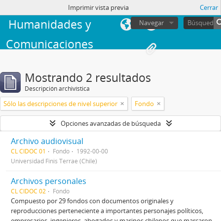
Facultad de
sesión
Imprimir vista previa
Cerrar
Humanidades y
Navegar
Comunicaciones
Mostrando 2 resultados
Descripción archivística
Sólo las descripciones de nivel superior
Fondo
Opciones avanzadas de búsqueda
Archivo audiovisual
CL CIDOC 01
Fondo
1992-00-00
Universidad Finis Terrae (Chile)
Archivos personales
CL CIDOC 02
Fondo
Compuesto por 29 fondos con documentos originales y
reproducciones perteneciente a importantes personajes políticos,
empresarios, ingenieros, abogados y marinos chilenos que marcaron