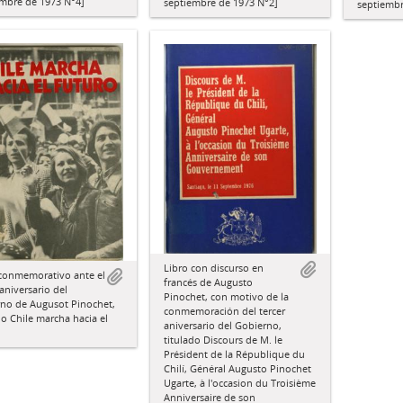
embre de 1973 N°4]
septiembre de 1973 N°2]
septiembr
Libro con discurso en
 conmemorativo ante el
francés de Augusto
 aniversario del
Pinochet, con motivo de la
rno de Augusot Pinochet,
conmemoración del tercer
do Chile marcha hacia el
aniversario del Gobierno,
titulado Discours de M. le
Président de la République du
Chilí, Général Augusto Pinochet
Ugarte, à l'occasion du Troisième
Anniversaire de son