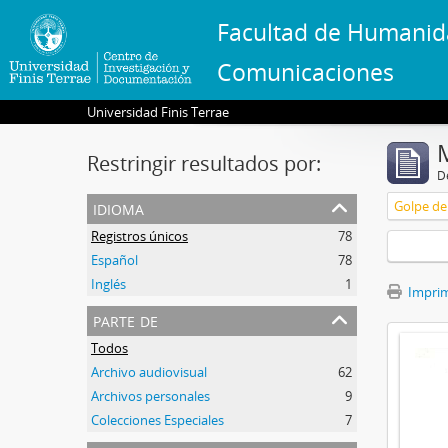
Facultad de Humanid
Comunicaciones
Universidad Finis Terrae
Restringir resultados por:
De
idioma
Golpe de 
Registros únicos
78
Español
78
Inglés
1
Imprimi
parte de
Todos
Archivo audiovisual
62
Archivos personales
9
Colecciones Especiales
7