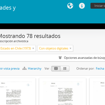
Iniciar 
ades y
Mostrando 78 resultados
scripción archivística
Estado en Chile (1973)
Con objetos digitales
Opciones avanzadas de bús
r vista previa
Hierarchy
Ver :
Ordenar por:
Fecha 