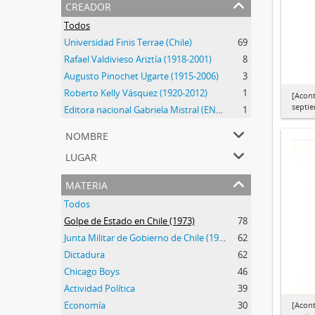
creador
Todos
Universidad Finis Terrae (Chile)
69
Rafael Valdivieso Ariztía (1918-2001)
8
Augusto Pinochet Ugarte (1915-2006)
3
Roberto Kelly Vásquez (1920-2012)
1
[Acont
septi
Editora nacional Gabriela Mistral (ENGM) (1973-1976)
1
nombre
lugar
materia
Todos
Golpe de Estado en Chile (1973)
78
Junta Militar de Gobierno de Chile (1973-1990)
62
Dictadura
62
Chicago Boys
46
Actividad Política
39
Economía
30
[Acont