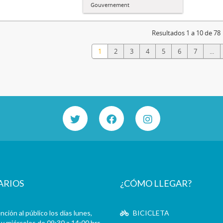
Gouvernement
Resultados 1 a 10 de 78
1
2
3
4
5
6
7
...
ARIOS
¿CÓMO LLEGAR?
ción al público los días lunes,
BICICLETA
y miércoles de 09:30 a 14:00 hrs.