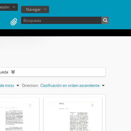
sesión
Navegar
queda
de inicio
Direction:
Clasificación en orden ascendente