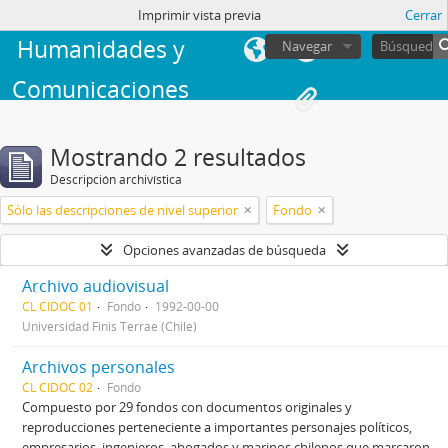
Facultad de
sesión
Imprimir vista previa
Cerrar
Humanidades y
Navegar
Comunicaciones
Mostrando 2 resultados
Descripción archivística
Sólo las descripciones de nivel superior
Fondo
Opciones avanzadas de búsqueda
Archivo audiovisual
CL CIDOC 01
Fondo
1992-00-00
Universidad Finis Terrae (Chile)
Archivos personales
CL CIDOC 02
Fondo
Compuesto por 29 fondos con documentos originales y
reproducciones perteneciente a importantes personajes políticos,
empresarios, ingenieros, abogados y marinos chilenos que marcaron