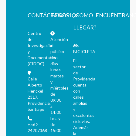
CONTÁCTANOS
HORARIOS
¿CÓMO
ENCUÉNTRAN
LLEGAR?
Centro
de
Atención
Investigación
al
y
público
BICICLETA
Documentación
los
El
(CIDOC)
días
sector
lunes,
de
martes
Calle
Providencia
y
Alberto
cuenta
miércoles
Henckel
con
de
2317,
calles
09:30
Providencia,
amplias
a
Santiago
y
14:00
excelentes
hrs. y
ciclovías.
+56 2
de
Además,
24207368
15:00
la