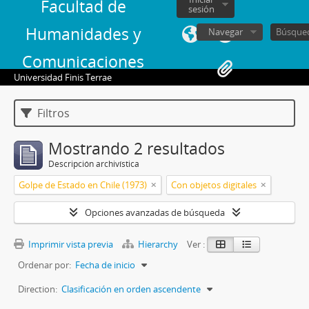
Facultad de
sesión
Humanidades y
Navegar
Comunicaciones
Universidad Finis Terrae
Filtros
Mostrando 2 resultados
Descripción archivística
Golpe de Estado en Chile (1973)
Con objetos digitales
Opciones avanzadas de búsqueda
Imprimir vista previa
Hierarchy
Ver :
Ordenar por:
Fecha de inicio
Direction:
Clasificación en orden ascendente