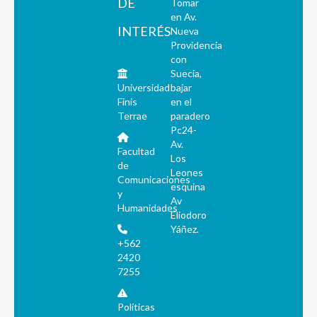
DE
Tomar
en Av.
INTERÉS
Nueva
Providencia
con
Suecia,
Universidad
bajar
Finis
en el
Terrae
paradero
Pc24-
Av.
Facultad
Los
de
Leones
Comunicaciones
esquina
y
Av
Humanidades
Eliodoro
Yáñez.
+562
2420
7255
Políticas