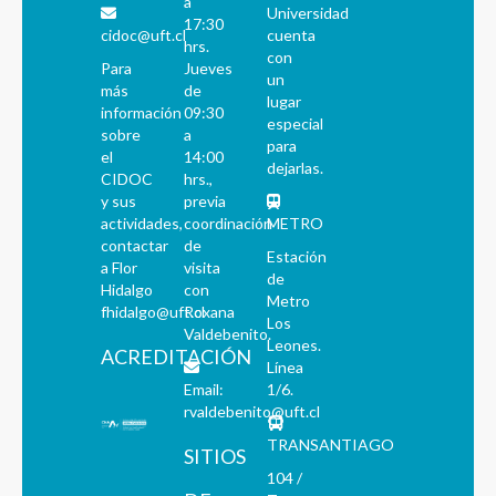
a
Universidad
17:30
cidoc@uft.cl
cuenta
hrs.
con
Para
Jueves
un
más
de
lugar
información
09:30
especial
sobre
a
para
el
14:00
dejarlas.
CIDOC
hrs.,
y sus
previa
actividades,
coordinación
METRO
contactar
de
Estación
a Flor
visita
de
Hidalgo
con
Metro
fhidalgo@uft.cl
Roxana
Los
Valdebenito.
Leones.
ACREDITACIÓN
Línea
Email:
1/6.
rvaldebenito@uft.cl
TRANSANTIAGO
SITIOS
104 /