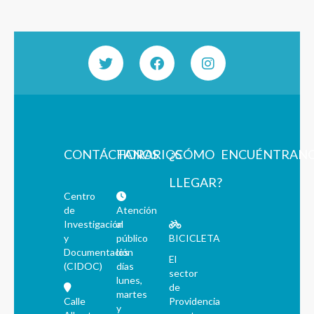
CONTÁCTANOS
HORARIOS
¿CÓMO
ENCUÉNTRAN
LLEGAR?
Centro
de
Atención
Investigación
al
y
público
BICICLETA
Documentación
los
El
(CIDOC)
días
sector
lunes,
de
martes
Calle
Providencia
y