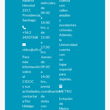
Alberto
cuenta
miércoles
Henckel
con
de
2317,
calles
09:30
Providencia,
amplias
a
Santiago
y
14:00
excelentes
hrs. y
ciclovías.
+56 2
de
Además,
24207368
15:00
la
a
Universidad
17:30
cidoc@uft.cl
cuenta
hrs.
con
Para
Jueves
un
más
de
lugar
información
09:30
especial
sobre
a
para
el
14:00
dejarlas.
CIDOC
hrs.,
y sus
previa
actividades,
coordinación
METRO
contactar
de
Estación
a Flor
visita
de
Hidalgo
con
Metro