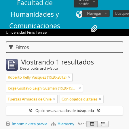
Facultad de
sesión
Humanidades y
Navegar
Comunicaciones
Universidad Finis Terrae
Filtros
Mostrando 1 resultados
Descripción archivística
Roberto Kelly Vásquez (1920-2012)
Jorge Gustavo Leigh Guzmán (1920-1999)
Fuerzas Armadas de Chile
Con objetos digitales
Opciones avanzadas de búsqueda
Imprimir vista previa
Hierarchy
Ver :