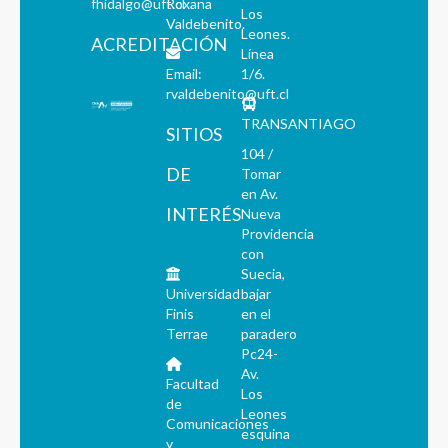
fhidalgo@uft.cl
Roxana
Los
Valdebenito.
Leones.
ACREDITACIÓN
Línea
Email:
1/6.
rvaldebenito@uft.cl
TRANSANTIAGO
SITIOS
104 /
DE
Tomar
en Av.
INTERÉS
Nueva
Providencia
con
Suecia,
Universidad
bajar
Finis
en el
Terrae
paradero
Pc24-
Av.
Facultad
Los
de
Leones
Comunicaciones
esquina
y