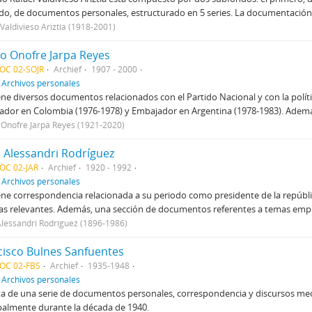
o, de documentos personales, estructurado en 5 series. La documentación
 Valdivieso Ariztía (1918-2001)
io Onofre Jarpa Reyes
OC 02-SOJR
Archief
1907 - 2000
f
Archivos personales
ne diversos documentos relacionados con el Partido Nacional y con la polí
dor en Colombia (1976-1978) y Embajador en Argentina (1978-1983). Ademá
 Onofre Jarpa Reyes (1921-2020)
e Alessandri Rodríguez
OC 02-JAR
Archief
1920 - 1992
f
Archivos personales
ne correspondencia relacionada a su periodo como presidente de la repúblic
as relevantes. Además, una sección de documentos referentes a temas emp
Alessandri Rodríguez (1896-1986)
cisco Bulnes Sanfuentes
DOC 02-FBS
Archief
1935-1948
f
Archivos personales
ta de una serie de documentos personales, correspondencia y discursos m
palmente durante la década de 1940.