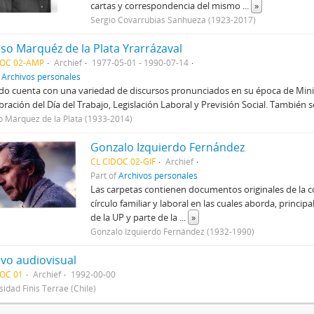
cartas y correspondencia del mismo
...
»
Sergio Covarrubias Sanhueza (1923-2017)
nso Marquéz de la Plata Yrarrázaval
DOC 02-AMP
Archief
1977-05-01 - 1990-07-14
f
Archivos personales
do cuenta con una variedad de discursos pronunciados en su época de Ministr
ebración del Día del Trabajo, Legislación Laboral y Previsión Social. Tambié
o Márquez de la Plata (1933-2014)
Gonzalo Izquierdo Fernández
CL CIDOC 02-GIF
Archief
Part of
Archivos personales
Las carpetas contienen documentos originales de la c
círculo familiar y laboral en las cuales aborda, princip
de la UP y parte de la
...
»
Gonzalo Izquierdo Fernández (1932-1990)
ivo audiovisual
DOC 01
Archief
1992-00-00
sidad Finis Terrae (Chile)