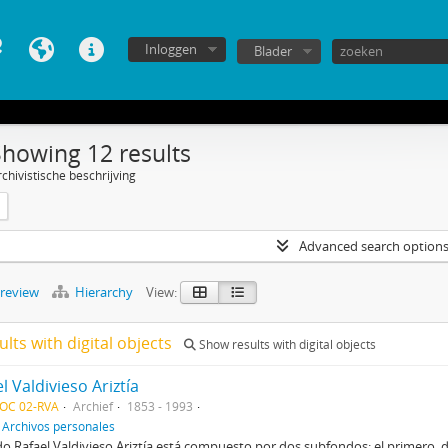
Inloggen
Blader
Showing 12 results
chivistische beschrijving
Advanced search option
preview
Hierarchy
View:
ults with digital objects
Show results with digital objects
l Valdivieso Ariztía
DOC 02-RVA
Archief
1853 - 1993
f
Archivos personales
do Rafael Valdivieso Ariztía está compuesto por dos subfondos: el primero, d