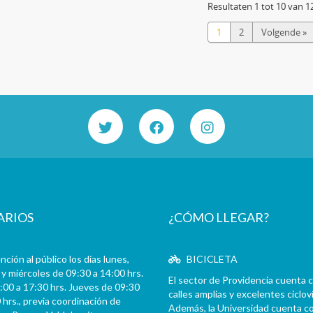
Resultaten 1 tot 10 van 1
1
2
Volgende »
ARIOS
¿CÓMO LLEGAR?
ción al público los días lunes,
BICICLETA
y miércoles de 09:30 a 14:00 hrs.
El sector de Providencia cuenta 
:00 a 17:30 hrs. Jueves de 09:30
calles amplias y excelentes cicloví
 hrs., previa coordinación de
Además, la Universidad cuenta c