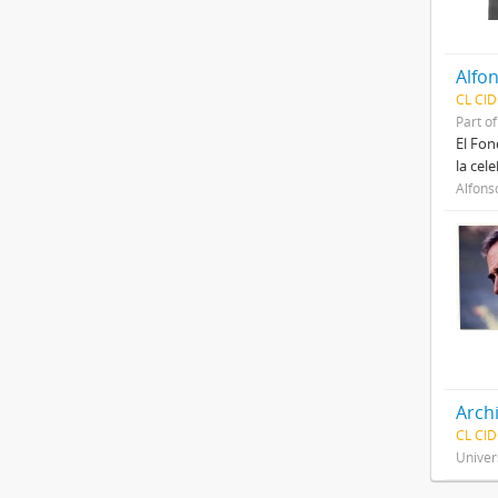
Alfo
CL CI
Part o
El Fon
la cel
Alfons
Arch
CL CI
Univer