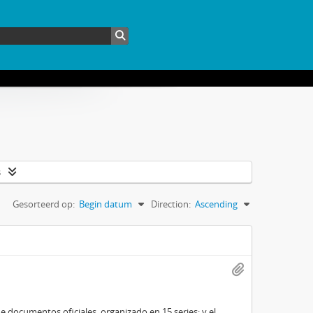
s
Gesorteerd op:
Begin datum
Direction:
Ascending
e documentos oficiales, organizado en 15 series; y el