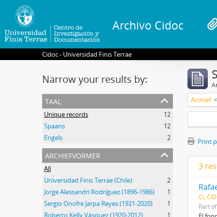
Archivo Cidoc
Cidoc - Universidad Finis Terrae
Narrow your results by:
Ar
taal
Archief
Unique records
12
Spaans
12
Engels
2
Print 
archiefvormer
3 res
All
Universidad Finis Terrae (Chile)
2
Rafae
Jorge Alessandri Rodríguez (1896-1986)
1
CL CI
Sergio Onofre Jarpa Reyes (1921-2020)
1
Part o
Roberto Kelly Vásquez (1920-2012)
1
El fon