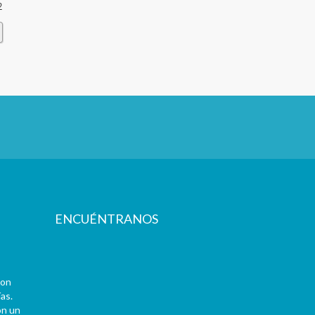
2
ENCUÉNTRANOS
con
as.
on un