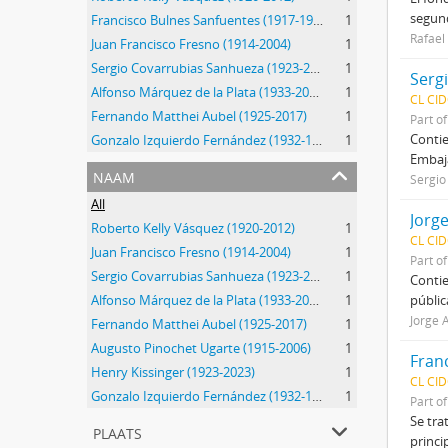
segund
Francisco Bulnes Sanfuentes (1917-1999)
1
Rafael
Juan Francisco Fresno (1914-2004)
1
Sergio Covarrubias Sanhueza (1923-2017)
1
Serg
Alfonso Márquez de la Plata (1933-2014)
1
CL CID
Fernando Matthei Aubel (1925-2017)
1
Part o
Contie
Gonzalo Izquierdo Fernández (1932-1990)
1
Embaja
naam
Sergio
All
Jorg
Roberto Kelly Vásquez (1920-2012)
1
CL CID
Juan Francisco Fresno (1914-2004)
1
Part o
Sergio Covarrubias Sanhueza (1923-2017)
1
Contie
Alfonso Márquez de la Plata (1933-2014)
1
públic
Jorge 
Fernando Matthei Aubel (1925-2017)
1
Augusto Pinochet Ugarte (1915-2006)
1
Fran
Henry Kissinger (1923-2023)
1
CL CI
Gonzalo Izquierdo Fernández (1932-1990)
1
Part o
Se tra
plaats
princi