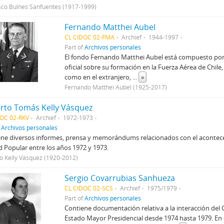
sco Bulnes Sanfuentes (1917-1999)
Fernando Matthei Aubel
CL CIDOC 02-FMA
Archief
1944-1997
Part of
Archivos personales
El fondo Fernando Matthei Aubel está compuesto por
oficial sobre su formación en la Fuerza Aérea de Chile
como en el extranjero,
...
»
Fernando Matthei Aubel (1925-2017)
rto Tomás Kelly Vásquez
DOC 02-RKV
Archief
1972-1973
f
Archivos personales
ne diversos informes, prensa y memorándums relacionados con el acontecer p
 Popular entre los años 1972 y 1973.
o Kelly Vásquez (1920-2012)
Sergio Covarrubias Sanhueza
CL CIDOC 02-SCS
Archief
1975/1979
Part of
Archivos personales
Contiene documentación relativa a la interacción de
Estado Mayor Presidencial desde 1974 hasta 1979. En e