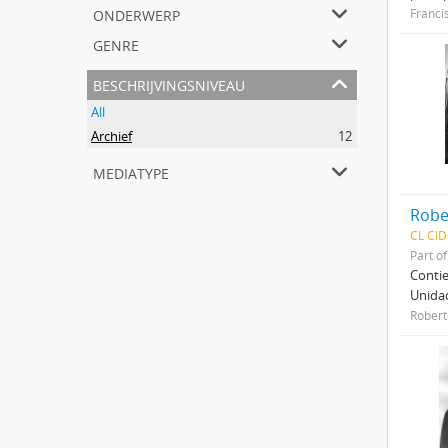
onderwerp
Franci
genre
beschrijvingsniveau
All
Archief
12
mediatype
Robe
CL CI
Part o
Contie
Unidad
Robert