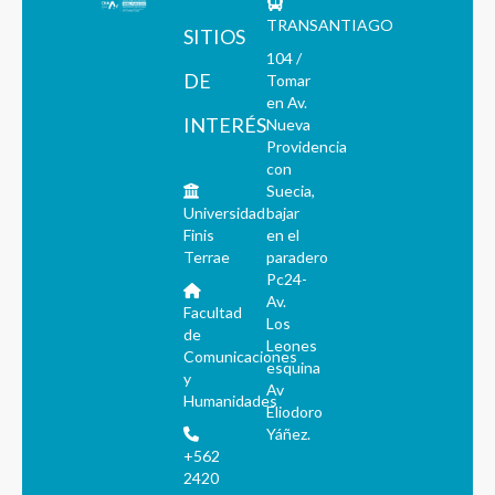
TRANSANTIAGO
SITIOS
104 /
DE
Tomar
en Av.
INTERÉS
Nueva
Providencia
con
Suecia,
Universidad
bajar
Finis
en el
Terrae
paradero
Pc24-
Av.
Facultad
Los
de
Leones
Comunicaciones
esquina
y
Av
Humanidades
Eliodoro
Yáñez.
+562
2420