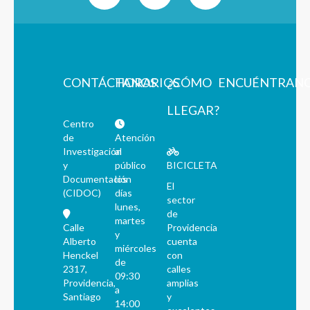
CONTÁCTANOS
HORARIOS
¿CÓMO
ENCUÉNTRAN
LLEGAR?
Centro
de
Atención
Investigación
al
y
público
BICICLETA
Documentación
los
El
(CIDOC)
días
sector
lunes,
de
martes
Calle
Providencia
y
Alberto
cuenta
miércoles
Henckel
con
de
2317,
calles
09:30
Providencia,
amplias
a
Santiago
y
14:00