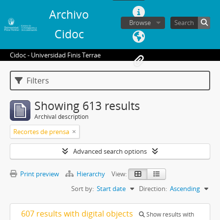
Archivo
Browse
Cidoc
Cidoc - Universidad Finis Terrae
Filters
Showing 613 results
Archival description
Recortes de prensa
Advanced search options
Print preview
Hierarchy
View:
Sort by:
Start date
Direction:
Ascending
607 results with digital objects
Show results with