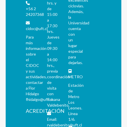
excelentes
hrs. y
ciclovías.
+56 2
de
Además,
24207368
15:00
la
a
Universidad
17:30
cidoc@uft.cl
cuenta
hrs.
con
Para
Jueves
un
más
de
lugar
información
09:30
especial
sobre
a
para
el
14:00
dejarlas.
CIDOC
hrs.,
y sus
previa
actividades,
coordinación
METRO
contactar
de
Estación
a Flor
visita
de
Hidalgo
con
Metro
fhidalgo@uft.cl
Roxana
Los
Valdebenito.
Leones.
ACREDITACIÓN
Línea
Email:
1/6.
rvaldebenito@uft.cl