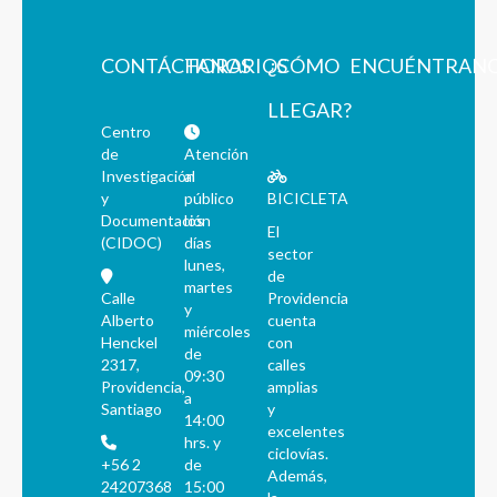
CONTÁCTANOS
HORARIOS
¿CÓMO
ENCUÉNTRAN
LLEGAR?
Centro
de
Atención
Investigación
al
y
público
BICICLETA
Documentación
los
El
(CIDOC)
días
sector
lunes,
de
martes
Calle
Providencia
y
Alberto
cuenta
miércoles
Henckel
con
de
2317,
calles
09:30
Providencia,
amplias
a
Santiago
y
14:00
excelentes
hrs. y
ciclovías.
+56 2
de
Además,
24207368
15:00