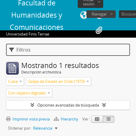
Facultad de
sesión
Humanidades y
Navegar
Comunicaciones
Universidad Finis Terrae
Filtros
Mostrando 1 resultados
Descripción archivística
Cuba
Golpe de Estado en Chile (1973)
Con objetos digitales
Opciones avanzadas de búsqueda
Imprimir vista previa
Hierarchy
Ver :
Ordenar por:
Relevancia