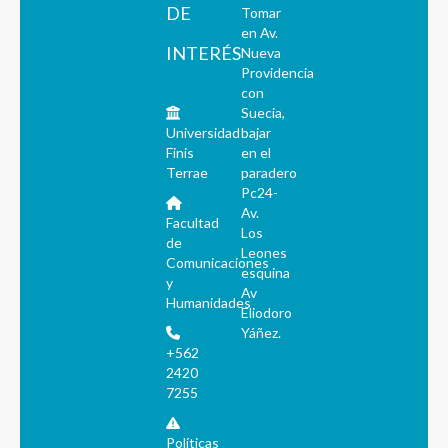
DE
Tomar
en Av.
INTERÉS
Nueva
Providencia
con
Suecia,
Universidad
bajar
Finis
en el
Terrae
paradero
Pc24-
Av.
Facultad
Los
de
Leones
Comunicaciones
esquina
y
Av
Humanidades
Eliodoro
Yáñez.
+562
2420
7255
Políticas