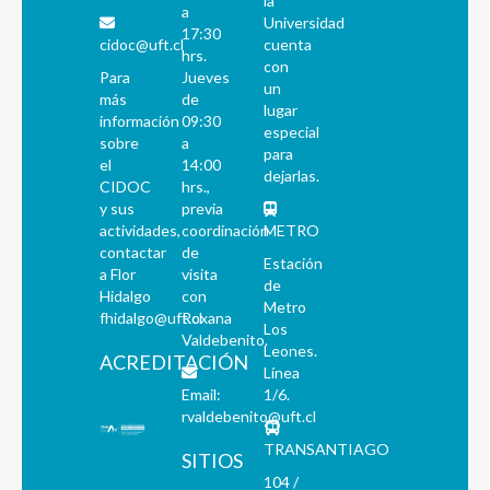
la
a
Universidad
17:30
cidoc@uft.cl
cuenta
hrs.
con
Para
Jueves
un
más
de
lugar
información
09:30
especial
sobre
a
para
el
14:00
dejarlas.
CIDOC
hrs.,
y sus
previa
actividades,
coordinación
METRO
contactar
de
Estación
a Flor
visita
de
Hidalgo
con
Metro
fhidalgo@uft.cl
Roxana
Los
Valdebenito.
Leones.
ACREDITACIÓN
Línea
Email:
1/6.
rvaldebenito@uft.cl
TRANSANTIAGO
SITIOS
104 /