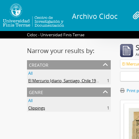
Archivo Cidoc
Cidoc - Universidad Finis Terrae
Narrow your results by:
Ar
creator
El Mercur
All
El Mercurio (diario, Santiago, Chile 1900-)
1
genre
Print 
All
Clippings
1