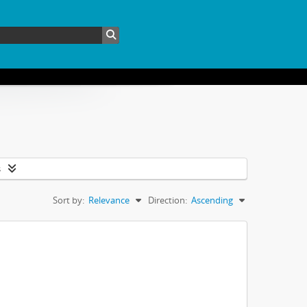
s
Sort by:
Relevance
Direction:
Ascending