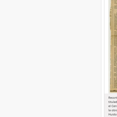
Recort
titula
el Cen
la obr
Huido