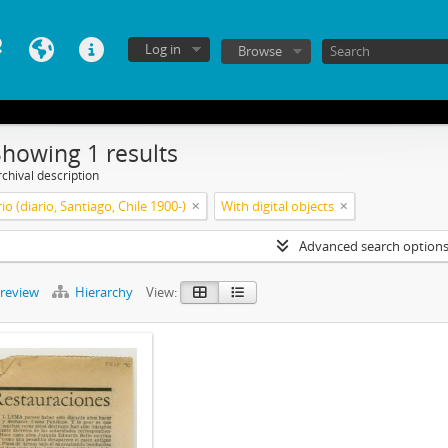
Log in
Browse
Showing 1 results
chival description
io (diario, Santiago, Chile 1900-)
With digital objects
Advanced search option
preview
Hierarchy
View: