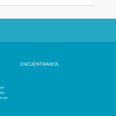
ENCUÉNTRANOS
con
as.
on un