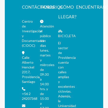
CONTÁCTANOS
HORARIOS
¿CÓMO
ENCUÉNTRAN
LLEGAR?
Centro
de
Atención
Investigación
al
y
público
BICICLETA
Documentación
los
El
(CIDOC)
días
sector
lunes,
de
martes
Calle
Providencia
y
Alberto
cuenta
miércoles
Henckel
con
de
2317,
calles
09:30
Providencia,
amplias
a
Santiago
y
14:00
excelentes
hrs. y
ciclovías.
+56 2
de
Además,
24207368
15:00
la
a
Universidad