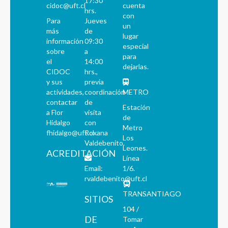
17:30
cidoc@uft.cl
cuenta
hrs.
con
Para
Jueves
un
más
de
lugar
información
09:30
especial
sobre
a
para
el
14:00
dejarlas.
CIDOC
hrs.,
y sus
previa
actividades,
coordinación
METRO
contactar
de
Estación
a Flor
visita
de
Hidalgo
con
Metro
fhidalgo@uft.cl
Roxana
Los
Valdebenito.
Leones.
ACREDITACIÓN
Línea
Email:
1/6.
rvaldebenito@uft.cl
TRANSANTIAGO
SITIOS
104 /
DE
Tomar