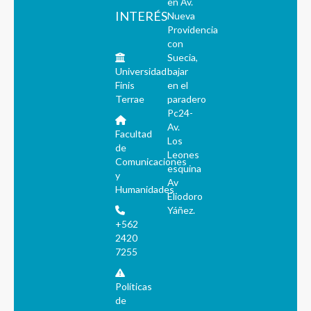
en Av.
INTERÉS
Nueva
Providencia
con
Suecia,
Universidad
bajar
Finis
en el
Terrae
paradero
Pc24-
Av.
Facultad
Los
de
Leones
Comunicaciones
esquina
y
Av
Humanidades
Eliodoro
Yáñez.
+562
2420
7255
Políticas
de