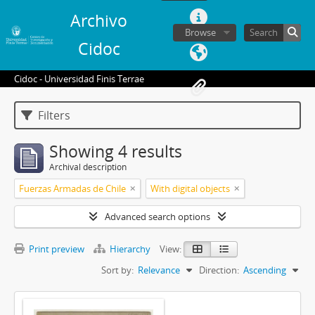
Archivo
Browse
Cidoc
Cidoc - Universidad Finis Terrae
Filters
Showing 4 results
Archival description
Fuerzas Armadas de Chile
With digital objects
Advanced search options
Print preview
Hierarchy
View:
Sort by:
Relevance
Direction:
Ascending