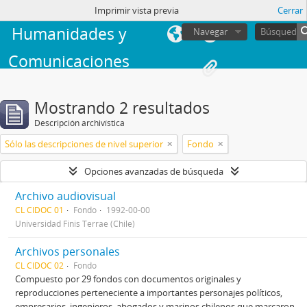
Facultad de
sesión
Imprimir vista previa
Cerrar
Humanidades y
Navegar
Comunicaciones
Mostrando 2 resultados
Descripción archivística
Sólo las descripciones de nivel superior
Fondo
Opciones avanzadas de búsqueda
Archivo audiovisual
CL CIDOC 01
Fondo
1992-00-00
Universidad Finis Terrae (Chile)
Archivos personales
CL CIDOC 02
Fondo
Compuesto por 29 fondos con documentos originales y
reproducciones perteneciente a importantes personajes políticos,
empresarios, ingenieros, abogados y marinos chilenos que marcaron