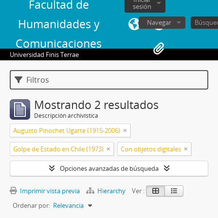
Facultad de
sesión
Humanidades y
Navegar
Comunicaciones
Universidad Finis Terrae
Filtros
Mostrando 2 resultados
Descripción archivística
Augusto Pinochet Ugarte (1915-2006)
Golpe de Estado en Chile (1973)
Con objetos digitales
Opciones avanzadas de búsqueda
Imprimir vista previa
Hierarchy
Ver :
Ordenar por:
Relevancia