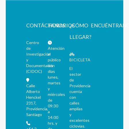
CONTÁCTANOS
HORARIOS
¿CÓMO
ENCUÉNTRAN
LLEGAR?
Centro
de
Atención
Investigación
al
y
público
BICICLETA
Documentación
los
El
(CIDOC)
días
sector
lunes,
de
martes
Calle
Providencia
y
Alberto
cuenta
miércoles
Henckel
con
de
2317,
calles
09:30
Providencia,
amplias
a
Santiago
y
14:00
excelentes
hrs. y
ciclovías.
+56 2
de