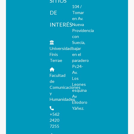
SITIOS
104 /
DE
Tomar
en Av.
INTERÉS
Nueva
Providencia
con
Suecia,
Universidad
bajar
Finis
en el
Terrae
paradero
Pc24-
Av.
Facultad
Los
de
Leones
Comunicaciones
esquina
y
Av
Humanidades
Eliodoro
Yáñez.
+562
2420
7255