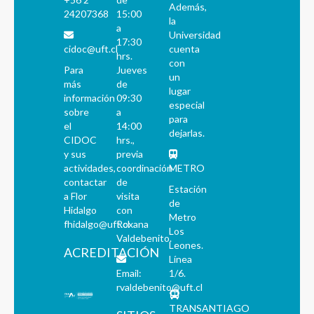
Además,
24207368
15:00
la
a
Universidad
17:30
cidoc@uft.cl
cuenta
hrs.
con
Para
Jueves
un
más
de
lugar
información
09:30
especial
sobre
a
para
el
14:00
dejarlas.
CIDOC
hrs.,
y sus
previa
actividades,
coordinación
METRO
contactar
de
Estación
a Flor
visita
de
Hidalgo
con
Metro
fhidalgo@uft.cl
Roxana
Los
Valdebenito.
Leones.
ACREDITACIÓN
Línea
Email:
1/6.
rvaldebenito@uft.cl
TRANSANTIAGO