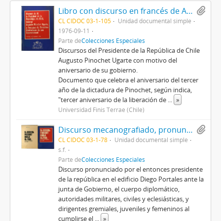
Libro con discurso en francés de Augusto Pinochet, con motivo de la conmemoración del tercer aniversario del Gobierno, titulado Discours de M. le Président de la République du Chilí, Général Augusto Pinochet Ugarte, à l'occasion du Troisième Anniversaire de son Gouvernement
CL CIDOC 03-1-105
Unidad documental simple
1976-09-11
Parte de
Colecciones Especiales
Discursos del Presidente de la República de Chile
Augusto Pinochet Ugarte con motivo del
aniversario de su gobierno.
Documento que celebra el aniversario del tercer
año de la dictadura de Pinochet, según indica,
"tercer aniversario de la liberación de
...
»
Universidad Finis Terrae (Chile)
Discurso mecanografiado, pronunciado por Augusto Pinochet, titulado El general Pinochet habla al país: 11 de septiembre de 1976
CL CIDOC 03-1-78
Unidad documental simple
s.f.
Parte de
Colecciones Especiales
Discurso pronunciado por el entonces presidente
de la república en el edificio Diego Portales ante la
junta de Gobierno, el cuerpo diplomático,
autoridades militares, civiles y eclesiásticas, y
dirigentes gremiales, juveniles y femeninos al
cumplirse el
...
»