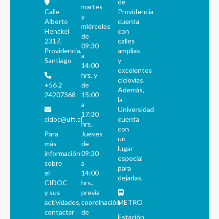
de
martes
Calle
Providencia
y
Alberto
cuenta
miércoles
Henckel
con
de
2317,
calles
09:30
Providencia,
amplias
a
Santiago
y
14:00
excelentes
hrs. y
ciclovías.
+56 2
de
Además,
24207368
15:00
la
a
Universidad
17:30
cidoc@uft.cl
cuenta
hrs.
con
Para
Jueves
un
más
de
lugar
información
09:30
especial
sobre
a
para
el
14:00
dejarlas.
CIDOC
hrs.,
y sus
previa
actividades,
coordinación
METRO
contactar
de
Estación