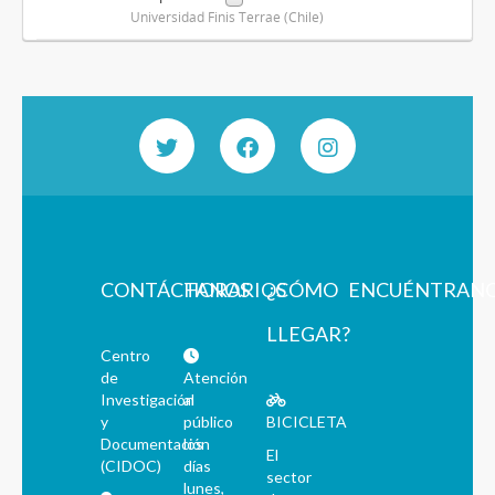
Universidad Finis Terrae (Chile)
CONTÁCTANOS
HORARIOS
¿CÓMO
ENCUÉNTRAN
LLEGAR?
Centro
de
Atención
Investigación
al
y
público
BICICLETA
Documentación
los
El
(CIDOC)
días
sector
lunes,