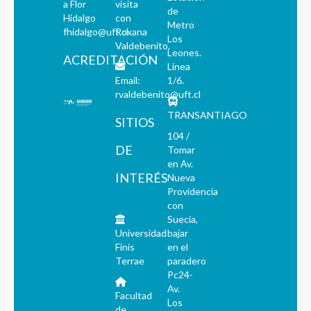
a Flor
visita
de
Hidalgo
con
Metro
fhidalgo@uft.cl
Roxana
Los
Valdebenito.
Leones.
ACREDITACIÓN
Línea
Email:
1/6.
rvaldebenito@uft.cl
TRANSANTIAGO
SITIOS
104 /
DE
Tomar
en Av.
INTERÉS
Nueva
Providencia
con
Suecia,
Universidad
bajar
Finis
en el
Terrae
paradero
Pc24-
Av.
Facultad
Los
de