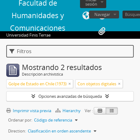
Facultad de
sesión
Humanidades y
Navegar
Comunicaciones
Universidad Finis Terrae
Filtros
Mostrando 2 resultados
Descripción archivística
Golpe de Estado en Chile (1973)
Con objetos digitales
Opciones avanzadas de búsqueda
Imprimir vista previa
Hierarchy
Ver :
Ordenar por:
Código de referencia
Direction:
Clasificación en orden ascendente