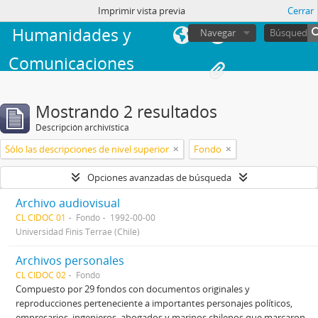
Facultad de
sesión
Imprimir vista previa
Cerrar
Humanidades y
Navegar
Comunicaciones
Mostrando 2 resultados
Descripción archivística
Sólo las descripciones de nivel superior
Fondo
Opciones avanzadas de búsqueda
Archivo audiovisual
CL CIDOC 01
Fondo
1992-00-00
Universidad Finis Terrae (Chile)
Archivos personales
CL CIDOC 02
Fondo
Compuesto por 29 fondos con documentos originales y
reproducciones perteneciente a importantes personajes políticos,
empresarios, ingenieros, abogados y marinos chilenos que marcaron