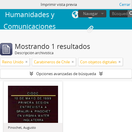
Facultad de
sesión
Imprimir vista previa
Cerrar
Humanidades y
Navegar
Comunicaciones
Mostrando 1 resultados
Descripción archivística
Reino Unido
Carabineros de Chile
Con objetos digitales
Opciones avanzadas de búsqueda
Pinochet, Augusto