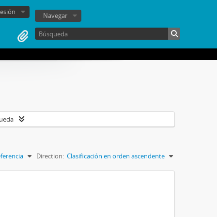
sesión
Navegar
queda
ferencia
Direction:
Clasificación en orden ascendente