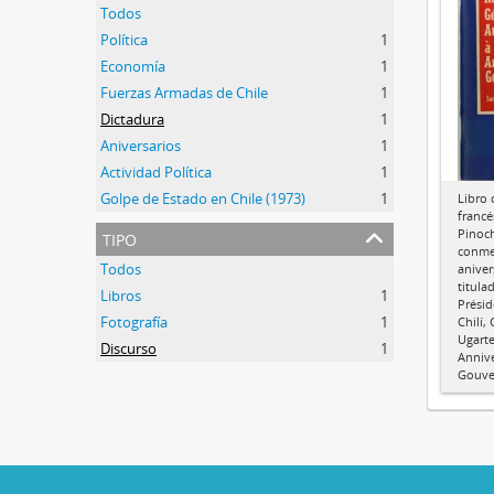
Todos
Política
1
Economía
1
Fuerzas Armadas de Chile
1
Dictadura
1
Aniversarios
1
Actividad Política
1
Golpe de Estado en Chile (1973)
1
Libro 
francé
tipo
Pinoch
conme
Todos
aniver
titula
Libros
1
Présid
Fotografía
1
Chilí,
Ugarte
Discurso
1
Annive
Gouve