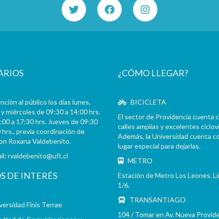
ARIOS
¿CÓMO LLEGAR?
ción al público los días lunes,
BICICLETA
y miércoles de 09:30 a 14:00 hrs.
El sector de Providencia cuenta 
:00 a 17:30 hrs. Jueves de 09:30
calles amplias y excelentes cicloví
 hrs., previa coordinación de
Además, la Universidad cuenta c
con Roxana Valdebenito.
lugar especial para dejarlas.
il:
rvaldebenito@uft.cl
METRO
OS DE INTERÉS
Estación de Metro Los Leones. L
1/6.
TRANSANTIAGO
versidad Finis Terrae
104 / Tomar en Av. Nueva Provid