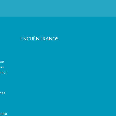
ENCUÉNTRANOS
con
as.
on un
ínea
encia