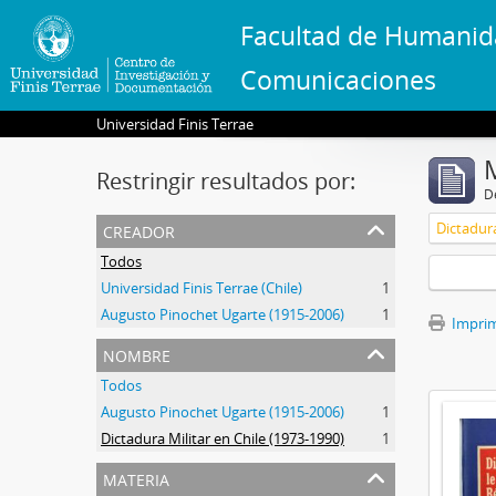
Facultad de Humanid
Comunicaciones
Universidad Finis Terrae
Restringir resultados por:
De
creador
Dictadura
Todos
Universidad Finis Terrae (Chile)
1
Augusto Pinochet Ugarte (1915-2006)
1
Imprimi
nombre
Todos
Augusto Pinochet Ugarte (1915-2006)
1
Dictadura Militar en Chile (1973-1990)
1
materia