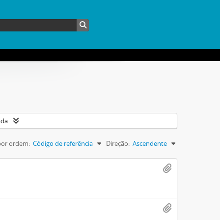
ada
por ordem:
Código de referência
Direção:
Ascendente