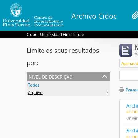
Archivo Cidoc
Cidoc - Universidad Finis Terrae
Limite os seus resultados
D
por:
Apenas d
nível de descrição
Todos
Previsu
Arquivo
2
Arch
CL CI
Univer
Arch
CL CI