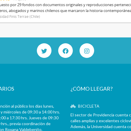
sto por 29 fondos con documentos originales y reproducciones pertenecien
eros, abogados y marinos chilenos que marcaron la historia contemporánea d
sidad Finis Terrae (Chile)
ARIOS
¿CÓMO LLEGAR?
ción al público los días lunes,
BICICLETA
y miércoles de 09:30 a 14:00 hrs.
El sector de Providencia cuenta 
:00 a 17:30 hrs. Jueves de 09:30
calles amplias y excelentes cicloví
 hrs., previa coordinación de
Además, la Universidad cuenta c
con Roxana Valdebenito.