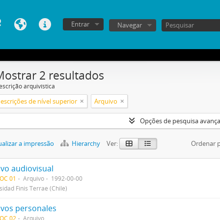
Entrar
Navegar
Mostrar 2 resultados
escrição arquivística
escrições de nível superior
Arquivo
Opções de pesquisa avanç
alizar a impressão
Hierarchy
Ver:
Ordenar 
ivo audiovisual
DOC 01
Arquivo
1992-00-00
sidad Finis Terrae (Chile)
ivos personales
DOC 02
Arquivo