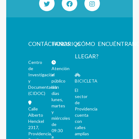
CONTÁCTANOS
HORARIOS
¿CÓMO
ENCUÉNTRAN
LLEGAR?
Centro
de
Atención
Investigación
al
y
público
BICICLETA
Documentación
los
El
(CIDOC)
días
sector
lunes,
de
martes
Calle
Providencia
y
Alberto
cuenta
miércoles
Henckel
con
de
2317,
calles
09:30
Providencia,
amplias
a