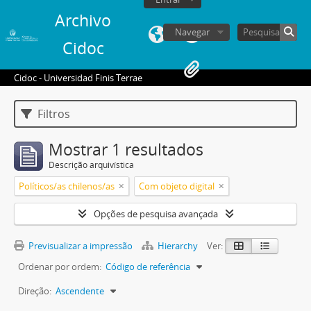
Archivo
Navegar
Cidoc
Cidoc - Universidad Finis Terrae
Filtros
Mostrar 1 resultados
Descrição arquivística
Políticos/as chilenos/as
Com objeto digital
Opções de pesquisa avançada
Previsualizar a impressão
Hierarchy
Ver:
Ordenar por ordem:
Código de referência
Direção:
Ascendente