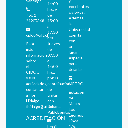
Santiago
y
14:00
excelentes
hrs. y
ciclovías.
+56 2
de
Además,
24207368
15:00
la
a
Universidad
17:30
cidoc@uft.cl
cuenta
hrs.
con
Para
Jueves
un
más
de
lugar
información
09:30
especial
sobre
a
para
el
14:00
dejarlas.
CIDOC
hrs.,
y sus
previa
actividades,
coordinación
METRO
contactar
de
Estación
a Flor
visita
de
Hidalgo
con
Metro
fhidalgo@uft.cl
Roxana
Los
Valdebenito.
Leones.
ACREDITACIÓN
Línea
Email:
1/6.