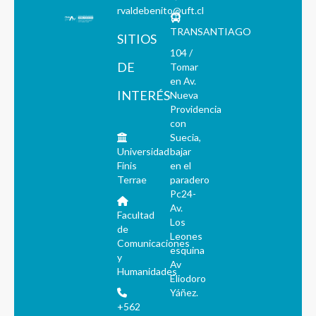
rvaldebenito@uft.cl
TRANSANTIAGO
SITIOS
104 /
DE
Tomar
en Av.
INTERÉS
Nueva
Providencia
con
Suecia,
Universidad
bajar
Finis
en el
Terrae
paradero
Pc24-
Av.
Facultad
Los
de
Leones
Comunicaciones
esquina
y
Av
Humanidades
Eliodoro
Yáñez.
+562