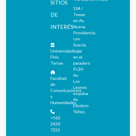
SITIOS
104 /
DE
Tomar
en Av.
INTERÉS
Nueva
Providencia
con
Suecia,
Universidad
bajar
Finis
en el
Terrae
paradero
Pc24-
Av.
Facultad
Los
de
Leones
Comunicaciones
esquina
y
Av
Humanidades
Eliodoro
Yáñez.
+562
2420
7255