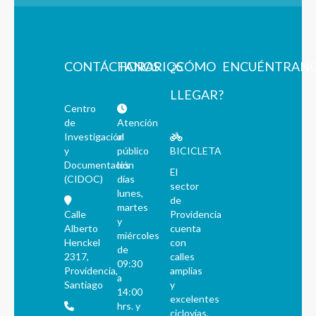
CONTÁCTANOS
HORARIOS
¿CÓMO
ENCUÉNTRAN
LLEGAR?
Centro
de
Atención
Investigación
al
y
público
BICICLETA
Documentación
los
El
(CIDOC)
días
sector
lunes,
de
martes
Calle
Providencia
y
Alberto
cuenta
miércoles
Henckel
con
de
2317,
calles
09:30
Providencia,
amplias
a
Santiago
y
14:00
excelentes
hrs. y
ciclovías.