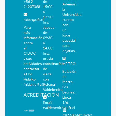
+56 2
de
Además,
24207368
15:00
la
a
Universidad
17:30
cidoc@uft.cl
cuenta
hrs.
con
Para
Jueves
un
más
de
lugar
información
09:30
especial
sobre
a
para
el
14:00
dejarlas.
CIDOC
hrs.,
y sus
previa
actividades,
coordinación
METRO
contactar
de
Estación
a Flor
visita
de
Hidalgo
con
Metro
fhidalgo@uft.cl
Roxana
Los
Valdebenito.
Leones.
ACREDITACIÓN
Línea
Email:
1/6.
rvaldebenito@uft.cl
TRANSANTIAGO