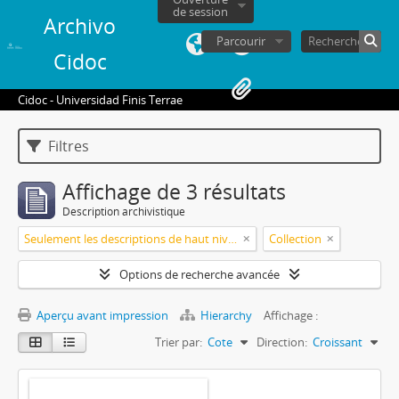
de session
Archivo
Parcourir
Cidoc
Cidoc - Universidad Finis Terrae
Filtres
Affichage de 3 résultats
Description archivistique
Seulement les descriptions de haut niveau
Collection
Options de recherche avancée
Aperçu avant impression
Hierarchy
Affichage :
Trier par:
Cote
Direction:
Croissant