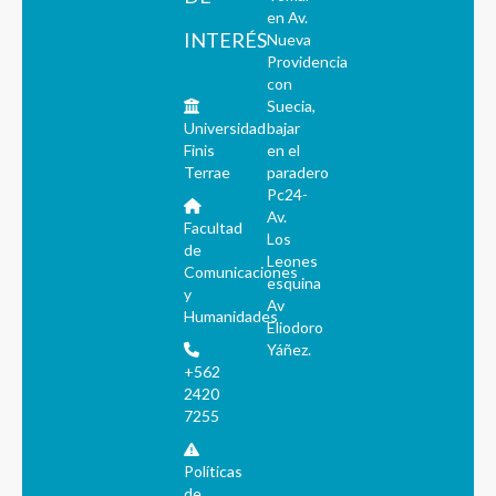
en Av.
INTERÉS
Nueva
Providencia
con
Suecia,
Universidad
bajar
Finis
en el
Terrae
paradero
Pc24-
Av.
Facultad
Los
de
Leones
Comunicaciones
esquina
y
Av
Humanidades
Eliodoro
Yáñez.
+562
2420
7255
Políticas
de