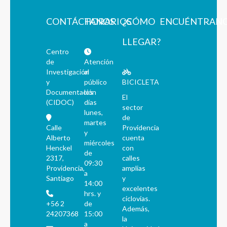
CONTÁCTANOS
HORARIOS
¿CÓMO
ENCUÉNTRAN
LLEGAR?
Centro
de
Atención
Investigación
al
y
público
BICICLETA
Documentación
los
El
(CIDOC)
días
sector
lunes,
de
martes
Calle
Providencia
y
Alberto
cuenta
miércoles
Henckel
con
de
2317,
calles
09:30
Providencia,
amplias
a
Santiago
y
14:00
excelentes
hrs. y
ciclovías.
+56 2
de
Además,
24207368
15:00
la
a