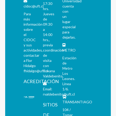
Universidad
17:30
cidoc@uft.cl
cuenta
hrs.
con
Para
Jueves
un
más
de
lugar
información
09:30
especial
sobre
a
para
el
14:00
dejarlas.
CIDOC
hrs.,
y sus
previa
actividades,
coordinación
METRO
contactar
de
Estación
a Flor
visita
de
Hidalgo
con
Metro
fhidalgo@uft.cl
Roxana
Los
Valdebenito.
Leones.
ACREDITACIÓN
Línea
Email:
1/6.
rvaldebenito@uft.cl
TRANSANTIAGO
SITIOS
104 /
DE
Tomar