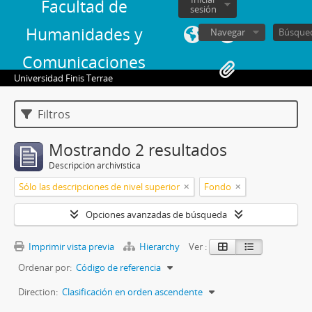
Facultad de
sesión
Humanidades y
Navegar
Comunicaciones
Universidad Finis Terrae
Filtros
Mostrando 2 resultados
Descripción archivística
Sólo las descripciones de nivel superior
Fondo
Opciones avanzadas de búsqueda
Imprimir vista previa
Hierarchy
Ver :
Ordenar por:
Código de referencia
Direction:
Clasificación en orden ascendente